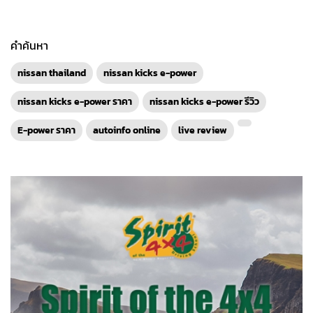
คำค้นหา
nissan thailand
nissan kicks e-power
nissan kicks e-power ราคา
nissan kicks e-power รีวิว
E-power ราคา
autoinfo online
live review