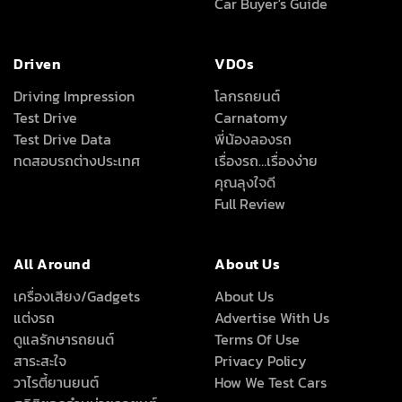
Test Drive Data
พี่น้องลองรถ
ทดสอบรถต่างประเทศ
เรื่องรถ…เรื่องง่าย
คุณลุงใจดี
Full Review
All Around
About Us
เครื่องเสียง/Gadgets
About Us
แต่งรถ
Advertise With Us
ดูแลรักษารถยนต์
Terms Of Use
สาระสะใจ
Privacy Policy
วาไรตี้ยานยนต์
How We Test Cars
สถิติยอดจำหน่ายรถยนต์
Magazine &
Subscriptions
News
ข่าวรอบโลก