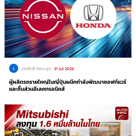
เ
เตชสิทธิ์ ทัพภะสุต
31 Jul 2026
ผู้ผลิตรถรายใหญ่ในญี่ปุ่นผนึกกำลังพัฒนาซอฟท์แวร์
และชิ้นส่วนอีเลคทรอนิคส์