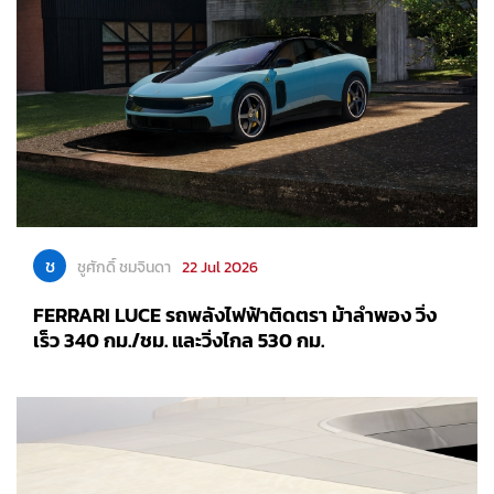
ช
ชูศักดิ์ ชมจินดา
22 Jul 2026
FERRARI LUCE รถพลังไฟฟ้าติดตรา ม้าลำพอง วิ่ง
เร็ว 340 กม./ชม. และวิ่งไกล 530 กม.