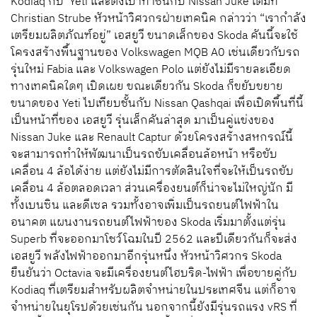
Kodiaq กับ Yeti และตั้งเป้าท้าชนกับ Nissan Juke เต็มที่
Christian Strube หัวหน้าวิศวกรฝ่ายเทคนิค กล่าวว่า “เรากำลัง
เตรียมผลิตภัณฑ์อยู่” เอสยูวี ขนาดเล็กของ Skoda คันนี้จะใช้
โครงสร้างพื้นฐานของ Volkswagen MQB A0 เช่นเดียวกับรถ
รุ่นใหม่ Fabia และ Volkswagen Polo แต่ยังไม่มีรายละเอียด
ทางเทคนิคใดๆ เปิดเผย ขณะเดียวกัน Skoda ก็ขยับขยาย
ขนาดของ Yeti ไปเทียบชั้นกับ Nissan Qashqai เพื่อเปิดพื้นที่นี้
เป็นหน้าที่ของ เอสยูวี รุ่นเล็กคันล่าสุด มาเป็นคู่แข่งของ
Nissan Juke และ Renault Captur ด้วยโครงสร้างสหกรณ์นี้
จะสามารถทำให้พัฒนาเป็นรถขับเคลื่อนล้อหน้า หรือขับ
เคลื่อน 4 ล้อได้ง่าย แต่ยังไม่มีการตัดสินใจที่จะให้เป็นรถขับ
เคลื่อน 4 ล้อตลอดเวลา ส่วนเครื่องยนต์ก็น่าจะไม่ใหญ่นัก มี
ทั้งเบนซิน และดีเซล รวมทั้งอาจเพิ่มเป็นรถยนต์ไฟฟ้าใน
อนาคต แผนงานรถยนต์ไฟฟ้าของ Skoda เริ่มมาตั้งแต่รุ่น
Superb ที่จะออกมาโชว์โฉมในปี 2562 และปีเดียวกันก็จะส่ง
เอสยูวี พลังไฟฟ้าออกมาอีกรุ่นหนึ่ง หัวหน้าวิศวกร Skoda
ยืนยันว่า Octavia จะมีเครื่องยนต์ไฮบริด-ไฟฟ้า เพื่อขายคู่กับ
Kodiaq ที่เตรียมสำหรับผลิตจำหน่ายในประเทศจีน แต่ก็อาจ
จำหน่ายในยุโรปด้วยเช่นกัน นอกจากนี้ยังมีรุ่นรถแรง vRS ที่