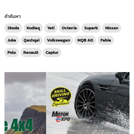
คำค้นหา
Skoda
Kodiaq
Yeti
Octavia
Superb
Nissan
Juke
Qashqai
Volkswagen
MQB A0
Fabia
Polo
Renault
Captur