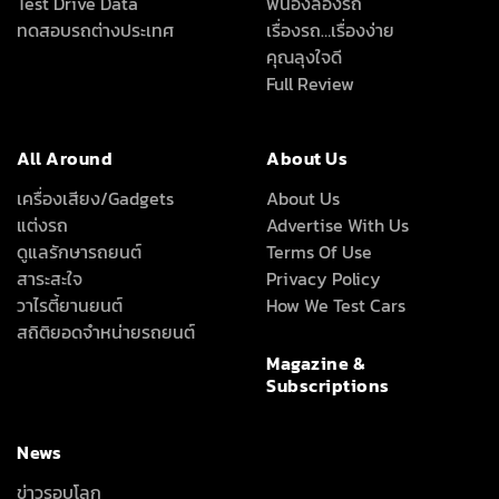
Test Drive Data
พี่น้องลองรถ
ทดสอบรถต่างประเทศ
เรื่องรถ…เรื่องง่าย
คุณลุงใจดี
Full Review
All Around
About Us
เครื่องเสียง/Gadgets
About Us
แต่งรถ
Advertise With Us
ดูแลรักษารถยนต์
Terms Of Use
สาระสะใจ
Privacy Policy
วาไรตี้ยานยนต์
How We Test Cars
สถิติยอดจำหน่ายรถยนต์
Magazine &
Subscriptions
News
ข่าวรอบโลก