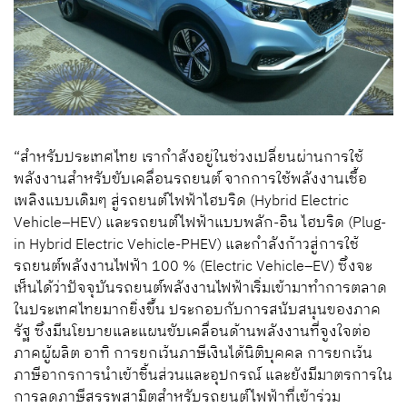
“
สำหรับประเทศไทย
เรากำลัง
อยู่ในช่วงเปลี่ยนผ่าน
การใช้
พลังงาน
สำหรับขับเคลื่อนรถยนต์
จากการใช้พลังงานเชื้อ
เพลิง
แบบเดิมๆ
สู่
รถยนต์
ไฟฟ้า
ไฮบริด
(
Hybrid Electric
Vehicle–HEV)
และ
รถยนต์ไฟฟ้าแบบพลัก-อิน ไฮบริด
(
Plug-
in Hybrid Electric Vehicle-PHEV)
และ
กำลัง
ก้าวสู่การใช้
รถยนต์พลังงานไฟฟ้า
100 %
(
Electric Vehicle–EV)
ซึ่งจ
ะ
เห็นได้ว่า
ปัจจุบัน
รถยนต์พลังงานไฟฟ้าเริ่มเข้ามาทำการตลาด
ในประเทศไทยมากยิ่งขึ้น
ประกอบกับ
การสนับสนุนของภาค
รัฐ
ซึ่งมี
นโยบายและ
แผนขับเคลื่อนด้านพลังงานที่จูงใจต่อ
ภาค
ผู้
ผลิต
อาทิ
การยกเว้นภาษีเงินได้
นิติบุคคล
การ
ยกเว้น
ภาษีอากรการนำเข้า
ชิ้นส่วนและอุปกรณ์ และยังมีมาตรการใน
การลดภาษีสรรพสามิต
สำหรับรถยนต์ไฟฟ้าที่เข้าร่วม