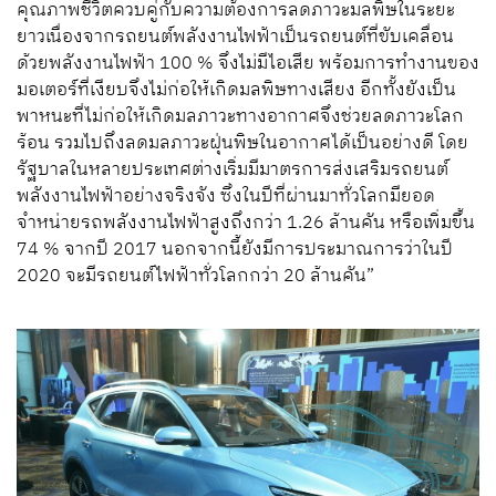
คุณภาพชีวิตควบคู่กับความต้องการลดภาวะมลพิษ
ในระยะ
ยาว
เนื่องจาก
รถยนต์พลังงานไฟฟ้า
เป็น
ร
ถยนต์
ที่ขับเคลื่อน
ด้วย
พลังงานไฟฟ้า
100 %
จึง
ไม่มีไอเสีย
พร้อมการทำงานของ
มอเตอร์
ที่เงียบจึงไม่ก่อให้เกิดมลพิษทางเสียง อีกทั้งยัง
เป็น
พาหนะที่
ไม่ก่อให้เกิดมลภาวะทางอากาศ
จึง
ช่วย
ลดภาวะโลก
ร้อน
รวมไปถึงลด
มลภาวะ
ฝุ่นพิษ
ในอากาศ
ได้เป็นอย่างดี
โดย
รัฐบาลในหลายประเทศ
ต่างเ
ริ่ม
มี
มาตรการ
ส่งเสริม
รถยนต์
พลังงานไฟฟ้า
อย่างจริงจัง
ซึ่ง
ในปีที่ผ่านมาทั่วโลกมียอด
จำหน่าย
รถพลังงานไฟฟ้าสูงถึงกว่า
1.26
ล้านคัน หรือเพิ่มขึ้น
7
4
%
จากปี
2017
นอกจากนี้ยัง
มี
การประมาณการว่าในปี
2020 จะมีรถยนต์ไฟฟ้าทั่วโลก
กว่า
20 ล้านคัน
”