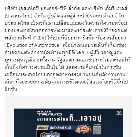
บริษัท เอสเอไอซี มอเตอร์
–
ซีพี จำกัด และบริษัท เอ็มจี เซลส์
(ประเทศไทย) จำกัด ผู้ผลิตและผู้จำหน่ายรถยนต์ เอมจี ใน
ประเทศไทย
เปิดเวทีแลกเปลี่ยนมุมมองวิเคราะห์
ความพร้อม
ของประเทศไทยต่อการพัฒนาและยกระดับการใช้ “รถยนต์
พลังงานไฟฟ้า”
(EV)
ให้เป็นที่นิยมมากยิ่งขึ้น
กับงานสัมมนา
“EVolution of Automotive”
เพื่อ
นำเสนอประเด็นที่เกี่ยวข้อง
กับรถยนต์
พลังงาน
ไฟฟ้า
ใน
ทุกมิติ โดย
7
ผู้เชี่ยวชาญและ
ผู้ทรงคุณวุฒิจากทั้งภาครัฐและภาคเอกชน
มา
ร่วมสะท้อนให้
เห็นถึงทิศทาง
ความเป็นไปได้
และความคืบหน้า
ในการขับ
เคลื่อนประเทศไทยของอุตสาหกรรมยานยนต์
พลังงานทาง
เลือก
ที่จะช่วยยกระดับคุณภาพชีวิตและสิ่งแวดล้อมที่ดีขึ้นไป
อีกขั้น