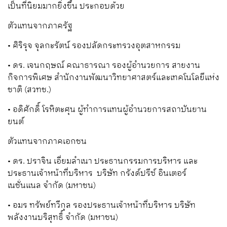
เป็นที่นิยมมากยิ่งขึ้น
ประกอบด้วย
ตัวแทนจากภาครัฐ
•
ศิริรุจ จุลกะรัตน์
รองปลัดกระทรวงอุตสาหกรรม
•
ดร.
เจนกฤษณ์ คณาธารณา
รองผู้อำนวยการ
สายงาน
กิจการพิเศษ
สำนักงานพัฒนาวิทยาศาสตร์แล
ะ
เทคโนโลยีแห่ง
ชาติ
(สวทช.)
•
อดิศักดิ์ โรหิตะศุน
ผู้ทำการแทนผู้อำนวยการสถาบันยาน
ยนต์
ตัวแทนจากภาคเอกชน
•
ดร. ปราจิน เอี่ยมลำเนา
ประธานกรรมการบริหาร
และ
ประธานเจ้าหน้าที่บริหาร บริษัท กรังด์ปรีซ์ อินเตอร์
เนชั่นแนล จำกัด (มหาชน)
•
อมร
ทรัพย์ทวีกุล
รองประธานเจ้าหน้าที่บริหาร
บริษัท
พลังงานบริสุทธิ์
จำกัด
(
มหาชน
)