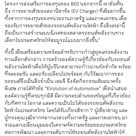
โครงการส่งเสริมการลงทุน
ของ
BOI
นอกจากนี้
เรายังเห็น
ถึง
การขยายตัว
ของ
สถานีชาร์จ
(
EV Charger
)
ที่
เพิ่มมากขึ้น
ทั้งจากการลงทุนของหน่วยงานภาครัฐ และภาคเอกชน เพื่อ
รองรับการขยายตัวของรถยนต์พลังงานไฟฟ้า ซึ่งสิ่งเหล่านี้
ถือเป็นการสร้างระบบนิเวศของตลาดรถยนต์พลังงานทาง
เลือกในประเทศไทยให้สมบูรณ์แบบ
มากยิ่งขึ้น
”
ทั้งนี้
เพื่อเตรียมความพร้อมสำหรับการก้าวสู่ยุคแห่งพลังงาน
ทางเลือกดังกล่าว การ
สร้างองค์ความรู้ที่เกี่ยวข้องกับรถยนต์
พลังงานไฟฟ้า
เพื่อ
ให้
ผู้บริโภค
สามารถก้าวผ่านข้อจำกัด
พร้อม
ที่จะยอมรับ และปรับเปลี่ยน
ไปพร้อมๆ กับวิ
วัฒนาการของ
รถยนต์
จึงเป็นสิ่ง
จำเป็น
เอมจี
จึง
จัด
กิจกรรมสัมมนาครั้ง
พิเศษ ภายใต้หัวข้อ
“EVolution of Automotive”
เพื่อนำเสนอ
องค์ความรู้ที่ครบทุกมิติ
มีความรอบด้านของข้อมูลที่เกี่ยวข้อง
กับทิศทาง โอกาส และความเป็นไปได้ของรถยนต์พลังงาน
ไฟฟ้าในประเทศไทย โดยได้รับเกียรติจาก
7
ผู้เชี่ยวชาญ และ
ผู้ทรงคุณวุฒิจากหลา
ก
แวดวงทั้งภาครัฐ และภาคเอกชน มา
ร่วมแลกเปลี่ยนมุมมองวิเคราะห์ความพร้อม
ของประเทศไทย
ต่อการพัฒนา และยกระดับการใช้รถยนต์พลังงานไฟฟ้าให้