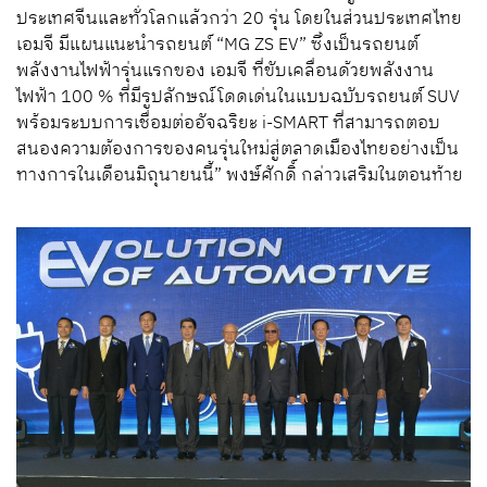
ประเทศจีนและทั่วโลกแล้วกว่า
20
รุ่น
โดยในส่วน
ประเทศไทย
เอมจี
มีแผนแนะนำ
รถยนต์
“MG ZS EV”
ซึ่ง
เป็นรถยนต์
พลังงานไฟฟ้ารุ่นแรกของ เอมจี ที่ขับเคลื่อนด้วยพลังงาน
ไฟฟ้า
100 %
ที่มี
รูปลักษณ์โดดเด่น
ในแบบฉบับรถยนต์
SUV
พร้อมระบบการเชื่อมต่ออัจฉริยะ
i-SMART
ที่สามารถตอบ
สนองความต้องการ
ของคนรุ่นใหม่
สู่ตลาดเมืองไทย
อย่างเป็น
ทางการในเดือนมิถุนายนนี้
”
พงษ์ศักดิ์
กล่าวเสริมในตอนท้าย