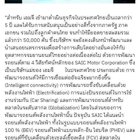
“
สำหรับ เอมจี
เข้ามาดำเนินธุรกิจในประเทศไทยเป็นเวลากว่า
5 ปี
และได้รับการสนับสนุนเป็นอย่างดีทั้งจาก
ภาครัฐ ภาค
เอกชน
รวมไปถึงลูกค้าคนไทย
จนทำให้
มียอดขายสะสมรวม
แล้วกว่า 50,000 คัน
ซึ่งบริษัทฯ จะยังคงเดินหน้าพัฒนาและ
นำเสนอยนตรกรรมเพื่อสร้างการเติบโตอย่างมั่นคงให้กับ
อุตสาหกรรมยานยนต์ไทยอย่างต่อเนื่องต่อไป ด้วยการพัฒนา
รถยนต์ตาม
4
วิสัยทัศน์หลักของ
SAIC Motor Corporation
ซึ่ง
เป็นบริษัทแม่ของ เอมจี
ในประเทศไทย
ประกอบด้วย
การ
พัฒนารถยนต์ให้มี
การเชื่อมต่อ
อัจฉริยะมากยิ่งขึ้น
(Intelligent connectivity)
การพัฒนารถซึ่งขับเคลื่อนด้วย
พลังงา
น
ไฟฟ้า
(Electrification)
การแบ่งปันรถยนต์ในการใช้
งานร่วมกั
น
(Car Sharing)
และ
การพัฒนารถยนต์สำหรับ
ตลาดในระดับสากล
(
Globalization)
โดยในส่วนของ
การ
พัฒนา
รถยนต์พลังงานไฟฟ้านั้น ปัจจุบัน
SAIC
ได้แนะนำ
รถยนต์พลังงานไฟฟ้า
ทั้ง
ในรูปแบบรถยนต์พลังงานไฟฟ้า
100 % (BEV)
รถยนต์
ไฟฟ้าแบบพลัก-อิน ไฮบริด
(PHEV)
และ
รถยนต์ที่ขับเคลื่อนด้วยเซลล์เชื้อเพลิง
(
FCV)
สู่ตลาดใน