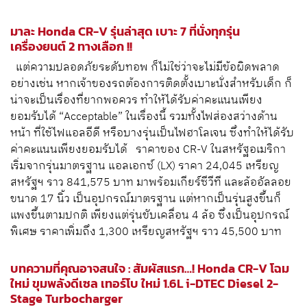
มาละ Honda CR-V รุ่นล่าสุด เบาะ 7 ที่นั่งทุกรุ่น
เครื่องยนต์ 2 ทางเลือก !!
แต่ความปลอดภัยระดับทอพ ก็ไม่ใช่ว่าจะไม่มีข้อผิดพลาด
อย่างเช่น หากเจ้าของรถต้องการติดตั้งเบาะนั่งสำหรับเด็ก ก็
น่าจะเป็นเรื่องที่ยากพอควร ทำให้ได้รับค่าคะแนนเพียง
ยอมรับได้ “Acceptable” ในเรื่องนี้ รวมทั้งไฟส่องสว่างด้าน
หน้า ที่ใช้ไฟแอลอีดี หรือบางรุ่นเป็นไฟฮาโลเจน ซึ่งทำให้ได้รับ
ค่าคะแนนเพียงยอมรับได้ ราคาของ CR-V ในสหรัฐอเมริกา
เริ่มจากรุ่นมาตรฐาน แอลเอกซ์ (LX) ราคา 24,045 เหรียญ
สหรัฐฯ ราว 841,575 บาท มาพร้อมเกียร์ซีวีที และล้ออัลลอย
ขนาด 17 นิ้ว เป็นอุปกรณ์มาตรฐาน แต่หากเป็นรุ่นสูงขึ้นก็
แพงขึ้นตามปกติ เพียงแต่รุ่นขับเคลื่อน 4 ล้อ ซึ่งเป็นอุปกรณ์
พิเศษ ราคาเพิ่มถึง 1,300 เหรียญสหรัฐฯ ราว 45,500 บาท
บทความที่คุณอาจสนใจ :
สัมผัสแรก…! Honda CR-V โฉม
ใหม่ ขุมพลังดีเซล เทอร์โบ ใหม่ 1.6L i-DTEC Diesel 2-
Stage Turbocharger