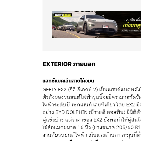
EXTERIOR
ภายนอก
แฮทช์แบคเส้นสายโค้งมน
GEELY EX2 (จีลี อีเอกซ์ 2) เป็นแฮทช์แบคพลั
ตัวถังของรถยนต์ไฟฟ้ารุ่นนี้จะมีความกะทัดรัด
ไฟฟ้าระดับบี-เซกเมนท์ เลยทีเดียว โดย EX2 ม
อย่าง BYD DOLPHIN (บีวายดี ดอลฟิน) มีมิติต
คู่แข่งบ้าง แต่ราคาของ EX2 ยังพอทำให้ผู้สน
ใช้ล้อแมกขนาด 16 นิ้ว (ยางขนาด 205/60 R1
งานกับรถยนต์ไฟฟ้า เน้นแรงต้านการหมุนที่ต่ำ