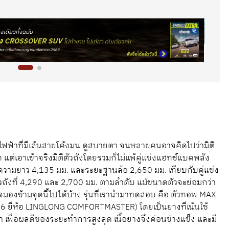
งไฟฟ้าที่มีเส้นสายโค้งมน ดูสบายตา จนหลายคนอาจคิดไปว่ามิติ
 แต่เอาเข้าจริงมิติตัวถังโดยรวมก็ไม่แพ้คู่แข่งแฮทช์แบคพลัง
ีความยาว 4,135 มม. และระยะฐานล้อ 2,650 มม. เทียบกับคู่แข่ง
ัวถังที่ 4,290 และ 2,700 มม. ตามลำดับ แม้ขนาดตัวจะย่อมกว่า
ใจมองข้ามจุดนี้ไปได้บ้าง รุ่นที่เรานำมาทดสอบ คือ ตัวทอพ MAX
6 ยี่ห้อ LINGLONG COMFORTMASTER) โดยเป็นยางที่เน้นใช้
 เพื่อผลดีของระยะทำการสูงสุด เนื้อยางจึงค่อนข้างแข็ง และมี