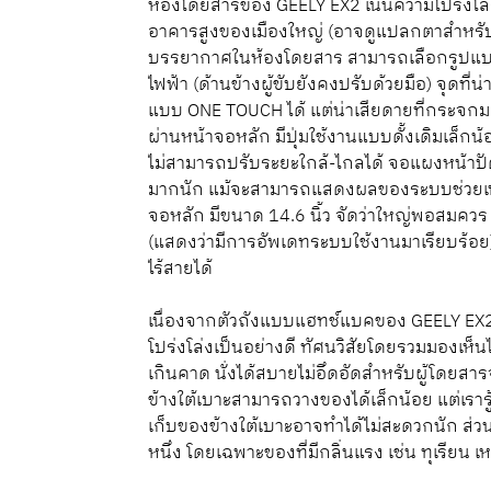
ห้องโดยสารของ GEELY EX2 เน้นความโปร่งโล
อาคารสูงของเมืองใหญ่ (อาจดูแปลกตาสำหรับผ
บรรยากาศในห้องโดยสาร สามารถเลือกรูปแบบก
ไฟฟ้า (ด้านข้างผู้ขับยังคงปรับด้วยมือ) จุดที
แบบ ONE TOUCH ได้ แต่น่าเสียดายที่กระจกม
ผ่านหน้าจอหลัก มีปุ่มใช้งานแบบดั้งเดิมเล็ก
ไม่สามารถปรับระยะใกล้-ไกลได้ จอแผงหน้าปั
มากนัก แม้จะสามารถแสดงผลของระบบช่วยเหลื
จอหลัก มีขนาด 14.6 นิ้ว จัดว่าใหญ่พอสมควร
(แสดงว่ามีการอัพเดทระบบใช้งานมาเรียบร้อย)
ไร้สายได้
เนื่องจากตัวถังแบบแฮทช์แบคของ GEELY EX2 
โปร่งโล่งเป็นอย่างดี ทัศนวิสัยโดยรวมมองเห็น
เกินคาด นั่งได้สบายไม่อึดอัดสำหรับผู้โดย
ข้างใต้เบาะสามารถวางของได้เล็กน้อย แต่เรารู
เก็บของข้างใต้เบาะอาจทำได้ไม่สะดวกนัก ส่วน
หนึ่ง โดยเฉพาะของที่มีกลิ่นแรง เช่น ทุเรียน