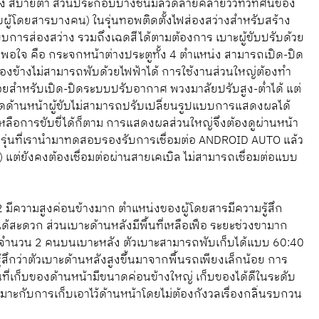
่ง สบายตา ส่วนประกอบบางชิ้นมีลวดลายคล้ายวิวทิวทัศน์ของ
ู้โดยสารบางคน) ในรุ่นทอพติดตั้งไฟส่องสว่างสำหรับสร้าง
ารส่องสว่าง รวมถึงเฉดสีได้ตามต้องการ เบาะผู้ขับปรับด้วย
่น่าพอใจ คือ กระจกหน้าต่างประตูทั้ง 4 ตำแหน่ง สามารถเปิด-ปิด
องข้างไม่สามารถพับด้วยไฟฟ้าได้ การใช้งานส่วนใหญ่ต้องทำ
น้อยสำหรับเปิด-ปิดระบบปรับอากาศ พวงมาลัยปรับสูง-ต่ำได้ แต่
ดด้านหน้าผู้ขับไม่สามารถปรับเปลี่ยนรูปแบบการแสดงผลได้
อการขับขี่ได้ก็ตาม การแสดงผลส่วนใหญ่จึงต้องดูผ่านหน้า
 รุ่นที่เรานำมาทดสอบรองรับการเชื่อมต่อ ANDROID AUTO แล้ว
 แต่ยังคงต้องเชื่อมต่อผ่านสายเคเบิล ไม่สามารถเชื่อมต่อแบบ
มีความสูงค่อนข้างมาก ตำแหน่งของผู้โดยสารมีความรู้สึก
ได้สะดวก ส่วนเบาะด้านหลังมีพื้นที่เหลือเฟือ ระยะช่วงขามาก
สารจำนวน 2 คนบนเบาะหลัง ตัวเบาะสามารถพับเก็บได้แบบ 60:40
้สึกว่าตัวเบาะด้านหลังสูงขึ้นมาจากพื้นรถเพียงเล็กน้อย การ
ที่เก็บของด้านหน้ามีขนาดค่อนข้างใหญ่ เก็บของได้ดีในระดับ
 เหมาะกับการเก็บเอาไว้ด้านหน้าโดยไม่ต้องกังวลเรื่องกลิ่นรบกวน