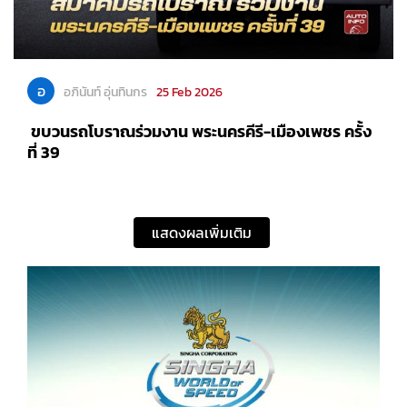
อ
อภินันท์ อุ่นทินกร
25 Feb 2026
ขบวนรถโบราณร่วมงาน พระนครคีรี-เมืองเพชร ครั้ง
ที่ 39
แสดงผลเพิ่มเติม