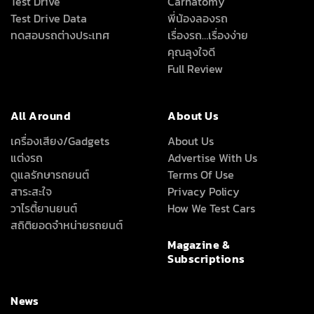
Test Drive
Carnatomy
Test Drive Data
พี่น้องลองรถ
ทดสอบรถต่างประเทศ
เรื่องรถ…เรื่องง่าย
คุณลุงใจดี
Full Review
All Around
About Us
เครื่องเสียง/Gadgets
About Us
แต่งรถ
Advertise With Us
ดูแลรักษารถยนต์
Terms Of Use
สาระสะใจ
Privacy Policy
วาไรตี้ยานยนต์
How We Test Cars
สถิติยอดจำหน่ายรถยนต์
Magazine &
Subscriptions
News