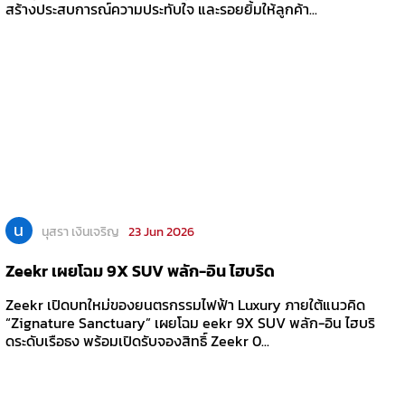
สร้างประสบการณ์ความประทับใจ และรอยยิ้มให้ลูกค้า...
น
นุสรา เงินเจริญ
23 Jun 2026
Zeekr เผยโฉม 9X SUV พลัก-อิน ไฮบริด
Zeekr เปิดบทใหม่ของยนตรกรรมไฟฟ้า Luxury ภายใต้แนวคิด
“Zignature Sanctuary” เผยโฉม eekr 9X SUV พลัก-อิน ไฮบริ
ดระดับเรือธง พร้อมเปิดรับจองสิทธิ์ Zeekr 0...