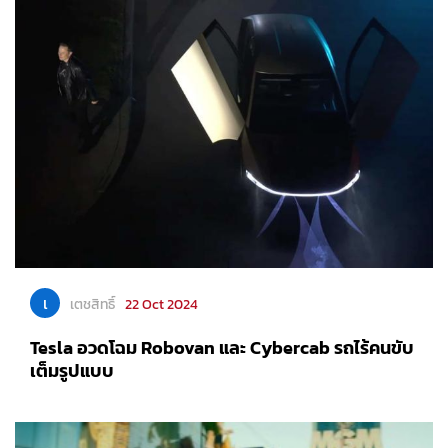
เ
เตชสิทธิ์
22 Oct 2024
Tesla อวดโฉม Robovan และ Cybercab รถไร้คนขับ
เต็มรูปแบบ