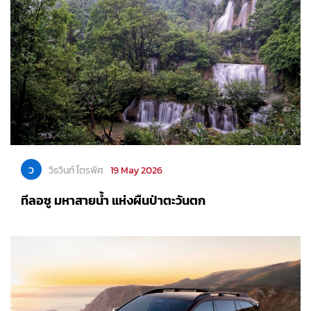
ว
วิธวินท์ ไตรพิศ
19 May 2026
ทีลอซู มหาสายน้ำ แห่งผืนป่าตะวันตก