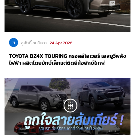
ช
ชูศักดิ์ ชมจินดา
24 Apr 2026
TOYOTA BZ4X TOURING ครอสส์โอเวอร์ เอสยูวีพลัง
ไฟฟ้า ผลิตโดยยักษ์เล็กแต่ติดยี่ห้อยักษ์ใหญ่