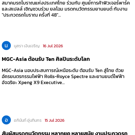
สมาคมรถโบราณแห่งประเทศไทย ร่วมกับ ศูนย์การค้าฟิวเจอร์พาร์ค
และสเปลล์ เชิญชวนร่วม ยลโฉม มรดกนวัตกรรมยานยนต์ กับงาน
"ประกวดรถโบราณ ครั้งที่ 48"...
น
นุสรา เงินเจริญ
16 Jul 2026
MGC-Asia ต้อนรับ Ten ศิลปินระดับโลก
MGC-Asia มอบประสบการณ์เหนือระดับ ต้อนรับ Ten สู่ไทย ด้วย
อัครยนตรกรรมไฟฟ้า Rolls-Royce Spectre และยานยนต์ไฟฟ้า
อัจฉริยะ Xpeng X9 Executive...
อ
อภินันท์ อุ่นทินกร
15 Jul 2026
สัมผัสมรดกนวัตกรรม หลากยุค หลายสมัย งานประกวดรถ