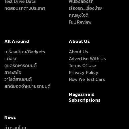
Test Drive Data
พี่น้องลองรถ
ทดสอบรถต่างประเทศ
เรื่องรถ…เรื่องง่าย
คุณลุงใจดี
Full Review
All Around
About Us
เครื่องเสียง/Gadgets
About Us
แต่งรถ
Advertise With Us
ดูแลรักษารถยนต์
Terms Of Use
สาระสะใจ
Privacy Policy
วาไรตี้ยานยนต์
How We Test Cars
สถิติยอดจำหน่ายรถยนต์
Magazine &
Subscriptions
News
ข่าวรอบโลก