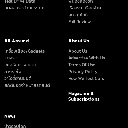
Test Drive Data
พี่น้องลองรถ
ทดสอบรถต่างประเทศ
เรื่องรถ…เรื่องง่าย
คุณลุงใจดี
Full Review
All Around
About Us
เครื่องเสียง/Gadgets
About Us
แต่งรถ
Advertise With Us
ดูแลรักษารถยนต์
Terms Of Use
สาระสะใจ
Privacy Policy
วาไรตี้ยานยนต์
How We Test Cars
สถิติยอดจำหน่ายรถยนต์
Magazine &
Subscriptions
News
ข่าวรอบโลก