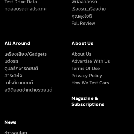
Test Drive Data
พี่น้องลองรถ
ทดสอบรถต่างประเทศ
เรื่องรถ…เรื่องง่าย
คุณลุงใจดี
Full Review
All Around
About Us
เครื่องเสียง/Gadgets
About Us
แต่งรถ
Advertise With Us
ดูแลรักษารถยนต์
Terms Of Use
สาระสะใจ
Privacy Policy
วาไรตี้ยานยนต์
How We Test Cars
สถิติยอดจำหน่ายรถยนต์
Magazine &
Subscriptions
News
ข่าวรอบโลก