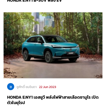
HONDA E:NY1 B-SUV พลัง EV
ช
ชูศักดิ์ ชมจินดา
22 Jun 2023
HONDA E:NY1 เอสยูวี พลังไฟฟ้าสายเลือดซามูไร เปิด
ตัวในยุโรป