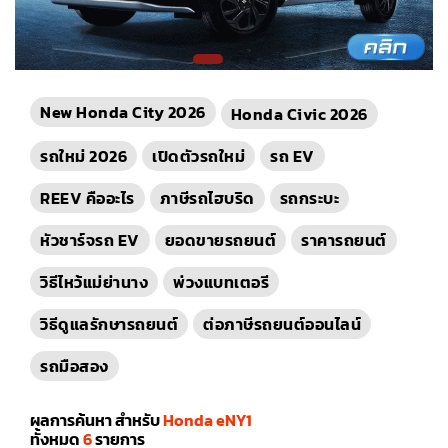
New Honda City 2026
Honda Civic 2026
รถใหม่ 2026
เปิดตัวรถใหม่
รถ EV
REEV คืออะไร
ภาษีรถไฮบริด
รถกระบะ
หัวชาร์จรถ EV
ยอดขายรถยนต์
ราคารถยนต์
วิธีไหว้แม่ย่านาง
พ่วงแบทเตอรี
วิธีดูแลรักษารถยนต์
ต่อภาษีรถยนต์ออนไลน์
รถมือสอง
ผลการค้นหา สำหรับ
Honda eNY1
ทั้งหมด
6
รายการ