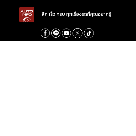
ลึก เร็ว ครบ ทุกเรื่องรถที่คุณอยากรู้
INTER-MEDIA CONSULTANT CO., LTD.
587/1 SOI RAMKHAMHAENG 39 (THEPLEELA 1), WANG THONGLANG,
BANGKOK 10310
(+66) 2055-8444
(+66) 2055-8400
Email: info@autoinfo.co.th
© Copyright 2026 All rights reserved.