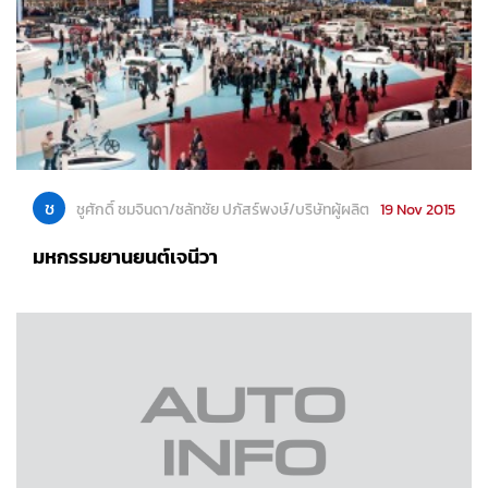
ช
ชูศักดิ์ ชมจินดา/ชลัทชัย ปภัสร์พงษ์/บริษัทผู้ผลิต
19 Nov 2015
มหกรรมยานยนต์เจนีวา