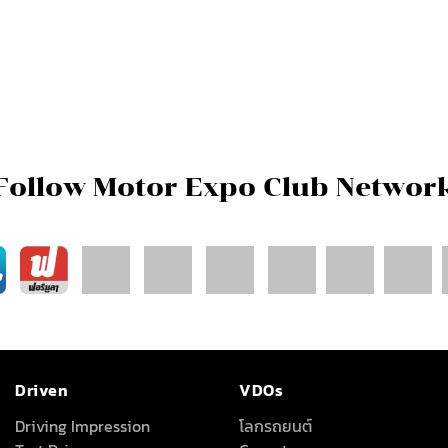
Follow Motor Expo Club Networ
Driven
VDOs
Driving Impression
โลกรถยนต์