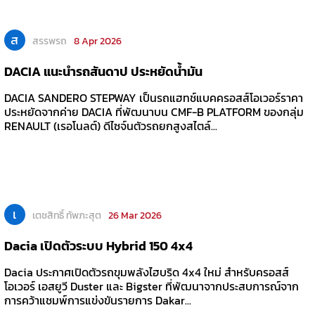
ส
สรรพรถ
8 Apr 2026
DACIA แนะนำรถสันดาป ประหยัดน้ำมัน
DACIA SANDERO STEPWAY เป็นรถแฮทช์แบคครอสส์โอเวอร์ราคา
ประหยัดจากค่าย DACIA ที่พัฒนาบน CMF-B PLATFORM ของกลุ่ม
RENAULT (เรอโนลต์) ดีไซจ์นตัวรถยกสูงสไตล์...
เ
เตชสิทธิ์ ทัพภะสุต
26 Mar 2026
Dacia เปิดตัวระบบ Hybrid 150 4x4
Dacia ประกาศเปิดตัวรถขุมพลังไฮบริด 4x4 ใหม่ สำหรับครอสส์
โอเวอร์ เอสยูวี Duster และ Bigster ที่พัฒนาจากประสบการณ์จาก
การคว้าแชมพ์การแข่งขันรายการ Dakar...