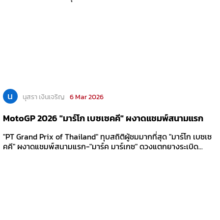
น
นุสรา เงินเจริญ
6 Mar 2026
MotoGP 2026 "มาร์โก เบซเซคคี" ผงาดแชมพ์สนามแรก
"PT Grand Prix of Thailand" ทุบสถิติผู้ชมมากที่สุด "มาร์โก เบซเซ
คคี" ผงาดแชมพ์สนามแรก-"มาร์ค มาร์เกซ" ดวงแตกยางระเบิด...