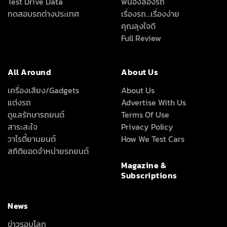
Test Drive Data
พี่น้องลองรถ
ทดสอบรถต่างประเทศ
เรื่องรถ…เรื่องง่าย
คุณลุงใจดี
Full Review
All Around
About Us
เครื่องเสียง/Gadgets
About Us
แต่งรถ
Advertise With Us
ดูแลรักษารถยนต์
Terms Of Use
สาระสะใจ
Privacy Policy
วาไรตี้ยานยนต์
How We Test Cars
สถิติยอดจำหน่ายรถยนต์
Magazine &
Subscriptions
News
ข่าวรอบโลก