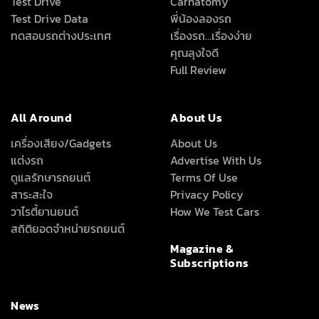
Test Drive
Carnatomy
Test Drive Data
พี่น้องลองรถ
ทดสอบรถต่างประเทศ
เรื่องรถ…เรื่องง่าย
คุณลุงใจดี
Full Review
All Around
About Us
เครื่องเสียง/Gadgets
About Us
แต่งรถ
Advertise With Us
ดูแลรักษารถยนต์
Terms Of Use
สาระสะใจ
Privacy Policy
วาไรตี้ยานยนต์
How We Test Cars
สถิติยอดจำหน่ายรถยนต์
Magazine &
Subscriptions
News