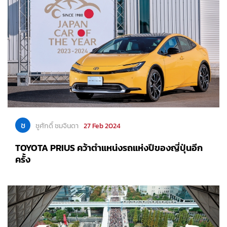
ช
ชูศักดิ์ ชมจินดา
27 Feb 2024
TOYOTA PRIUS คว้าตำแหน่งรถแห่งปีของญี่ปุ่นอีก
ครั้ง