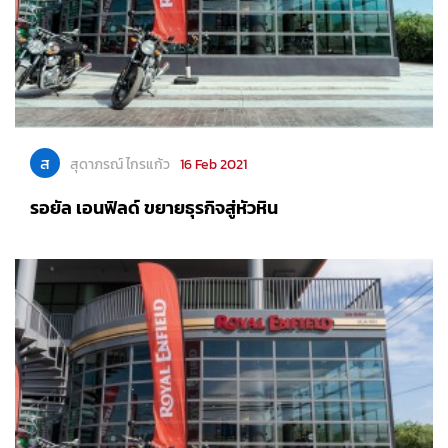
ส
สุดาภรณ์ ไกรแก้ว
16 Feb 2021
รอยัล เอนฟิลด์ ขยายธุรกิจสู่หัวหิน