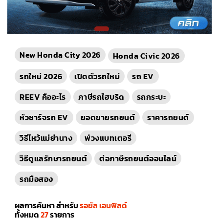
New Honda City 2026
Honda Civic 2026
รถใหม่ 2026
เปิดตัวรถใหม่
รถ EV
REEV คืออะไร
ภาษีรถไฮบริด
รถกระบะ
หัวชาร์จรถ EV
ยอดขายรถยนต์
ราคารถยนต์
วิธีไหว้แม่ย่านาง
พ่วงแบทเตอรี
วิธีดูแลรักษารถยนต์
ต่อภาษีรถยนต์ออนไลน์
รถมือสอง
ผลการค้นหา สำหรับ
รอยัล เอนฟิลด์
ทั้งหมด
27
รายการ