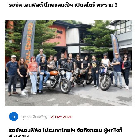
รอยัล เอนฟิลด์ (ไทยแลนด์)ฯ เปิดสโตร์ พระราม 3
น
นุสรา เงินเจริญ
21 Oct 2020
รอยัลเอนฟิล์ด (ประเทศไทย)ฯ จัดกิจกรรม ผู้หญิงก็