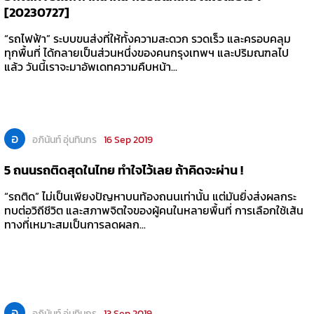
[20230727]
“รถไฟฟ้า” ระบบขนส่งที่ให้ทั้งความสะดวก รวดเร็ว และครอบคลุม
ทุกพื้นที่ ได้กลายเป็นส่วนหนึ่งของคนกรุงเทพฯ และปริมณฑลไป
แล้ว วันนี้เราจะมาอัพเดทความคืบหน้า...
อ
อภินันท์ อุ่นทินกร
16 Sep 2019
5 ถนนรถติดสุดในไทย ทำใจไว้เลย ถ้าคิดจะผ่าน !
“รถติด” ไม่เป็นเพียงปัญหาบนท้องถนนเท่านั้น แต่มันยิ่งส่งผลกระ
ทบต่อวิถีชีวิต และสภาพจิตใจของผู้คนในหลายพื้นที่ การเลือกใช้เส้น
ทางที่เหมาะสมเป็นการลดผลก...
อ
อภินันท์ อุ่นทินกร
13 Sep 2019