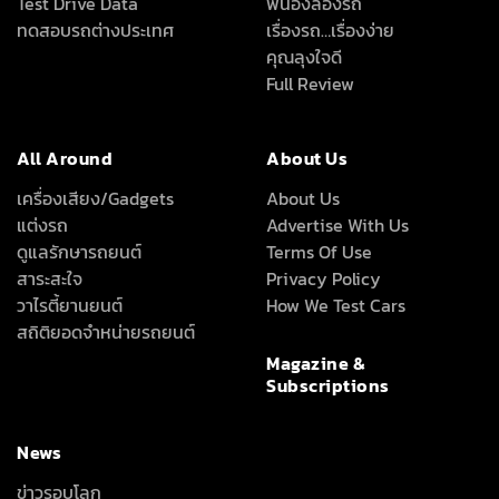
Test Drive Data
พี่น้องลองรถ
ทดสอบรถต่างประเทศ
เรื่องรถ…เรื่องง่าย
คุณลุงใจดี
Full Review
All Around
About Us
เครื่องเสียง/Gadgets
About Us
แต่งรถ
Advertise With Us
ดูแลรักษารถยนต์
Terms Of Use
สาระสะใจ
Privacy Policy
วาไรตี้ยานยนต์
How We Test Cars
สถิติยอดจำหน่ายรถยนต์
Magazine &
Subscriptions
News
ข่าวรอบโลก