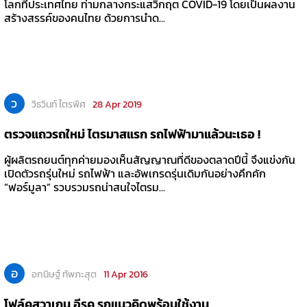
โลกที่ประเทศไทย ท่ามกลางกระแสวิกฤต COVID-19 โดยเป็นผลงาน
สร้างสรรค์ของคนไทย ด้วยการนำด...
ว
วิธวินท์ ไตรพิศ
28 Apr 2019
ตรวจแถวรถใหม่ ไตรมาสแรก รถไฟฟ้ามาแล้วนะเธอ !
ผู้ผลิตรถยนต์ทุกค่ายมองเห็นสัญญาณที่ดีของตลาดปีนี้ จึงแข่งกัน
เปิดตัวรถรุ่นใหม่ รถไฟฟ้า และอัพเกรดรุ่นเดิมกันอย่างคึกคัก
“ฟอร์มูลา” รวบรวมรถน่าสนใจไตรม...
อ
อกนิษฐ์ ทัพภะสุต
11 Apr 2016
โฟล์คสวาเกน อีรค รถแนวคิดพร้อมใช้งาน