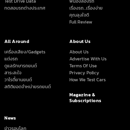
Test Drive Data
พี่น้องลองรถ
ทดสอบรถต่างประเทศ
เรื่องรถ…เรื่องง่าย
คุณลุงใจดี
Full Review
All Around
About Us
เครื่องเสียง/Gadgets
About Us
แต่งรถ
Advertise With Us
ดูแลรักษารถยนต์
Terms Of Use
สาระสะใจ
Privacy Policy
วาไรตี้ยานยนต์
How We Test Cars
สถิติยอดจำหน่ายรถยนต์
Magazine &
Subscriptions
News
ข่าวรอบโลก