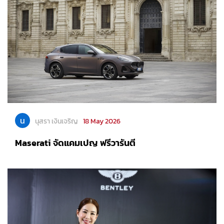
น
นุสรา เงินเจริญ
18 May 2026
Maserati จัดแคมเปญ ฟรีวารันตี