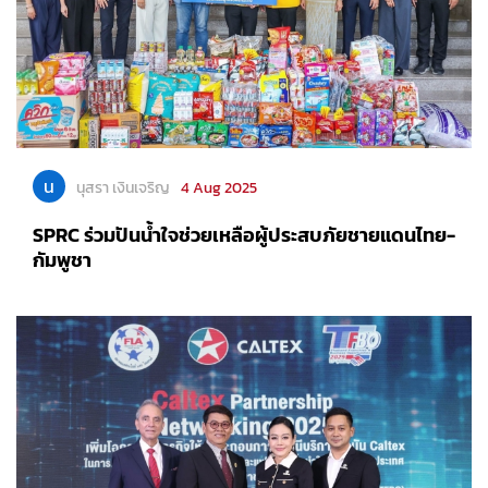
น
นุสรา เงินเจริญ
4 Aug 2025
SPRC ร่วมปันน้ำใจช่วยเหลือผู้ประสบภัยชายแดนไทย-
กัมพูชา