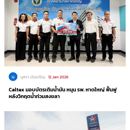
น
นุสรา เงินเจริญ
12 Jan 2026
Caltex มอบบัตรเติมน้ำมัน หนุน รพ. หาดใหญ่ ฟื้นฟู
หลังวิกฤตน้ำท่วมสงขลา