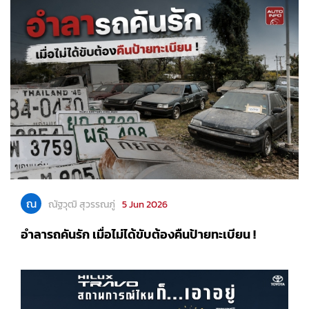
ณ
ณัฐวุฒิ สุวรรณภู่
5 Jun 2026
อำลารถคันรัก เมื่อไม่ได้ขับต้องคืนป้ายทะเบียน !