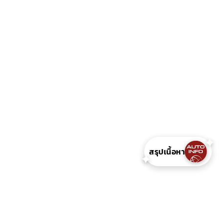
✦
สรุปเนื้อหา
✦