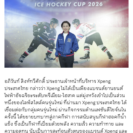
อภิวันท์ สิงห์ทวีศักดิ์ ประธานเจ้าหน้าที่บริหาร Xpeng
ประเทศไทย กล่าวว่า Xpeng ไม่ได้เป็นเพียงแบรนด์ยานยนต์
ไฟฟ้าอัจฉริยะระดับพรีเมียม-ไฮเทค แต่มุ่งหวังเข้าไปเป็นส่วน
หนึ่งของไลฟ์สไตล์คนรุ่นใหม่ ที่ผ่านมา Xpeng ประเทศไทย ได้
เชื่อมต่อกับกลุ่มคนรุ่นใหม่ ผ่านกิจกรรมด้านแฟชันดีไซจ์นใน
ครั้งนี้ ได้ขยายบทบาทสู่ภาคกีฬา การสนับสนุนกีฬาฮอคกีน้ำ
แข็ง ซึ่งเป็นกีฬาที่เปี่ยมด้วยพลัง ความเร็ว ความท้าทาย และ
ความอดทน นับเป็นการสะท้อนตัวตนของแบรนด์ Xpeng และ