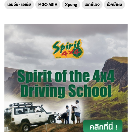
เอมจีซี- เอเชีย
MGC-ASIA
Xpeng
เอกซ์เผิง
เอ็กซ์เผิง