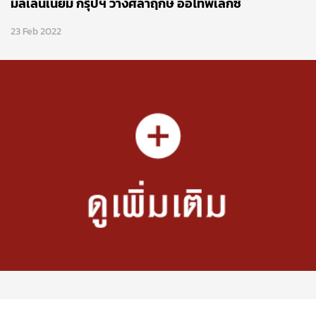
มิลเลนเนียม กรุ๊ปฯ วางศิลาฤกษ์ ออโทพเลกซ์
23 Feb 2022