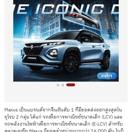
Maxus เป็นแบรนด์จากจีนอันดับ 1 ที่มียอดส่งออกสูงสุดใน
ยุโรป 2 กลุ่ม ได้แก่ รถเพื่อการพาณิชย์ขนาดเล็ก (LCV) และ
รถพลังงานไฟฟ้าเพื่อการพาณิชย์ขนาดเล็ก (E-LCV) สำหรับ
ตลาดเอเชีย Maxus มียอดจำหน่ายมากกว่า 16,000 คัน ในปี