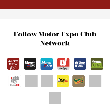
Car Buyer's Guide
Driven
VDOs
Driving Impression
โลกรถยนต์
Test Drive
Carnatomy
Test Drive Data
พี่น้องลองรถ
ทดสอบรถต่างประเทศ
เรื่องรถ…เรื่องง่าย
คุณลุงใจดี
Full Review
All Around
About Us
เครื่องเสียง/Gadgets
About Us
แต่งรถ
Advertise With Us
ดูแลรักษารถยนต์
Terms Of Use
สาระสะใจ
Privacy Policy
วาไรตี้ยานยนต์
How We Test Cars