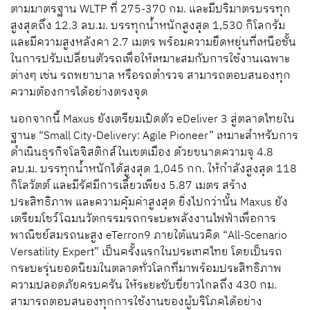
ตามมาตรฐาน WLTP ที่ 275-370 กม. และมีปริมาตรบรรทุก
สูงสุดถึง 12.3 ลบ.ม. บรรทุกน้ำหนักสูงสุด 1,530 กิโลกรัม
และมีความสูงหลังคา 2.7 เมตร พร้อมความยืดหยุ่นที่เหนือชั้น
ในการปรับเปลี่ยนตัวรถเพื่อให้เหมาะสมกับการใช้งานเฉพาะ
ต่างๆ เช่น รถพยาบาล หรือรถตำรวจ สามารถตอบสนองทุก
ความต้องการได้อย่างตรงจุด
นอกจากนี้ Maxus ยังเตรียมเปิดตัว eDeliver 3 สู่ตลาดไทยใน
ฐานะ “Small City-Delivery: Agile Pioneer” เหมาะสำหรับการ
ดำเนินธุรกิจโลจิสติกส์ในเขตเมือง ด้วยขนาดความจุ 4.8
ลบ.ม. บรรทุกน้ำหนักได้สูงสุด 1,045 กก. ให้กำลังสูงสุด 118
กิโลวัตต์ และมีรัศมีการเลี้ยวเพียง 5.87 เมตร สร้าง
ประสิทธิภาพ และความคุ้มค่าสูงสุด ยิ่งไปกว่านั้น Maxus ยัง
เตรียมโชว์โฉมนวัตกรรมรถกระบะพลังงานไฟฟ้าเพื่อการ
พาณิชย์สมรถนะสูง eTerron9 ภายใต้แนวคิด “All-Scenario
Versatility Expert” เป็นครั้งแรกในประเทศไทย โดยเป็นรถ
กระบะรุ่นยอดนิยมในตลาดทั่วโลกที่มาพร้อมประสิทธิภาพ
ความปลอดภัยครบครัน ให้ระยะขับขี่ยาวไกลถึง 430 กม.
สามารถตอบสนองทุกการใช้งานของผู้บริโภคได้อย่าง