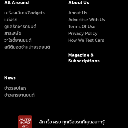
INTER-MEDIA CONSULTANT CO., LTD.
587/1 SOI RAMKHAMHAENG 39 (THEPLEELA 1), WANG THONGLANG,
BANGKOK 10310
(+66) 2055-8444
(+66) 2055-8400
Email: info@autoinfo.co.th
© Copyright 2026 All rights reserved.