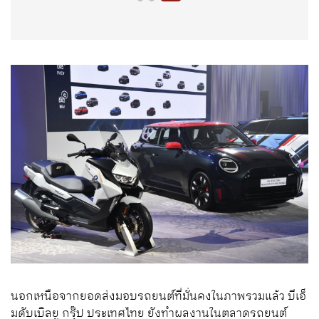
นอกเหนือจากยอดส่งมอบรถยนต์ที่มั่นคงในภาพรวมแล้ว บีเอ็
มดับเบิลยู กรุ๊ป ประเทศไทย ยังทำผลงานในตลาดรถยนต์