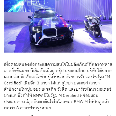
เพื่อตอบสนองต่อกระแสความสนใจในผลิตภัณฑ์ที่หลากหลาย
มากยิ่งขึ้นของ บีเอ็มดับเบิลยู กรุ๊ป ประเทศไทย บริษัทได้ขยาย
ความร่วมมือกับเครือข่ายผู้จำหน่ายด้วยการรับรองโชว์รูม “M
Certi fied” เพิ่มอีก 3 สาขา ได้แก่ ยุโรปา มอเตอร์ (สาขา
สำนักงานใหญ่), อมร เพรสทีจ รังสิต และบาร์เซโลนา มอเตอร์
บางแค ซึ่งทำให้ BMW มีโชว์รูม M Certified พร้อมมอบ
ประสบการณ์สุดตื่นตาตื่นใจในโลกของ BMW M ให้กับลูกค้า
ในกว่า 8 สาขาทั่วกรุงเทพฯ