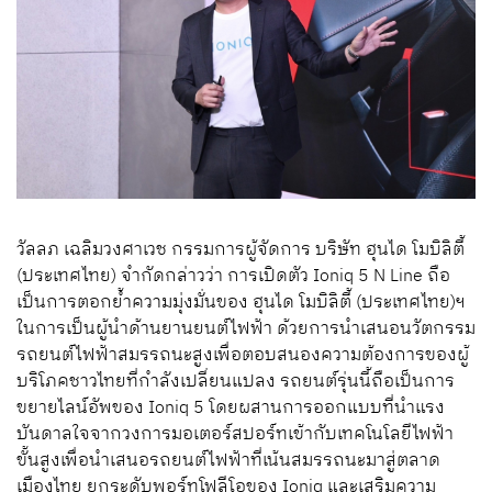
วัลลภ เฉลิมวงศาเวช กรรมการผู้จัดการ บริษัท ฮุนได โมบิลิตี้
(ประเทศไทย) จำกัดกล่าวว่า การเปิดตัว Ioniq 5 N Line ถือ
เป็นการตอกย้ำความมุ่งมั่นของ ฮุนได โมบิลิตี้ (ประเทศไทย)ฯ
ในการเป็นผู้นำด้านยานยนต์ไฟฟ้า ด้วยการนำเสนอนวัตกรรม
รถยนต์ไฟฟ้าสมรรถนะสูงเพื่อตอบสนองความต้องการของผู้
บริโภคชาวไทยที่กำลังเปลี่ยนแปลง รถยนต์รุ่นนี้ถือเป็นการ
ขยายไลน์อัพของ Ioniq 5 โดยผสานการออกแบบที่นำแรง
บันดาลใจจากวงการมอเตอร์สปอร์ทเข้ากับเทคโนโลยีไฟฟ้า
ขั้นสูงเพื่อนำเสนอรถยนต์ไฟฟ้าที่เน้นสมรรถนะมาสู่ตลาด
เมืองไทย ยกระดับพอร์ทโฟลีโอของ Ioniq และเสริมความ