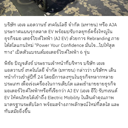
บริษัท เอเจ แอดวานซ์ เทคโนโลยี จำกัด (มหาชน) หรือ AJA
ประกาศแผนรุกตลาด EV พร้อมปรับกลยุทธ์ครั้งใหญ่ใน
ธุรกิจมอ เตอร์ไซค์ไฟฟ้า (AJ EV) ด้วยการ Rebranding ภาย
ใต้สโลแกนใหม่ "Power Your Confidence มั่นใจ…ไปให้สุด
ทาง" เปิดตัวแบรนด์มอเตอร์ไซค์ไฟฟ้า 6 รุ่น
พิชัย ปัญจสังข์
ประธานเจ้าหน้าที่บริหาร
บริษัท
เอเจ
แอดวานซ์
เทคโนโลยี
จำกัด
(
มหาชน
)
กล่าวว่า
บริษัทฯ
เดิน
หน้าก้าวเข้าสู่ปีที่
24
โดยมีการลงทุนในธุรกิจหลากหลาย
ประเภท
เพื่อเร่งเครื่องในการเติบโต
และเข้ามาขยายธุรกิจ
มอเตอร์ไซค์ไฟฟ้า
หรือที่เรียกว่า
AJ EV (เอเจ อีวี)
รับทเรนด์
EV
ให้คนไทยได้เข้าถึง
Electric Mobility
ในสินค้าคุณภาพ
มาตรฐานระดับโลก
พร้อมสร้างภาพลักษณ์ใหม่ที่สดใส และ
ทันสมัยยิ่งขึ้น