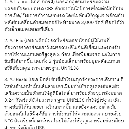
1.
AJ Taurus (เอเจ ทอรัส)
น้องเล็กสุดที่มาพร้อมความ
ปลอดภัยระบบเบรค
CBS
ด้วยเทคโนโลยีการเชื่อมต่อมือถือใน
การเปิด/
ปิดการทำงานของรถ
โดยไม่ต้องใช้กุญแจ
พร้อมกับ
พลังขับเคลื่อนด้วยมอเตอร์ไฟฟ้าขนาด
3,000 วัตต์
เรียกได้ว่า
ตัวเล็กสเปคโตเลยทีเดียว
2.
AJ Flix (เอเจ ฟลิกซ์)
รถที่พร้อมตอบโจทย์ผู้ใช้งานที่
ต้องการราคาย่อมเยาว์
สมรรถนะ
ดีไซจ์น
ดีเยี่ยม
และรองรับ
การใช้งานแบทเตอรีสูงสุด
2
ก้อน
เพื่อเพิ่มสมรรถ นะในการ
ขับขี่ได้มากขึ้น
โดยทั้ง 2 รุ่นน้องเล็กมาพร้อมขุมพลังแบทเต
อรีลิเทียมคุณ ภาพมาตรฐาน
UNR136
3.
AJ Beats (เอเจ บีทส์)
ขับขี่เร้าใจในทุกจังหวะการเดินทาง
ดี
ไซจ์นด้านหน้าเป็นเส้นสายโครเมียมทำให้รถดูโดดเด่นลงตัว
เสริมความเป็นตัวตนให้ดูดีมีสไตล์
มาพร้อมด้วยขุมพลังขนาด
3.24 กิโลวัตต์ชั่วโมง
มาตร ฐาน
UNR136
ทำให้ผู้ใช้งาน
เดิน
ทางขับขี่ได้ในระยะทางไกลมากขึ้น
และยังคงความล้ำสมัย
ด้วยเทคโนโลยีฟังค์ชัน
การใช้งานที่ให้ความสะดวกสบายด้วย
NFC
อัจฉริยะที่สตาร์ทรถโดยไม่ต้องใช้กุญแจ
พร้อมช่องเสียบ
สายชาร์จมือถือ
USB