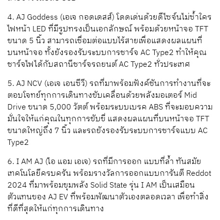
4.
AJ Goddess (เอเจ กอดเดสส์)
โดดเด่นด้วยดีไซจ์นไม่ซ้ำใคร
ไฟหน้า
LED
ที่มีรูปทรงเป็นเอกลักษณ์
พร้อมด้วยหน้าจอ
TFT
ขนาด
5
นิ้ว
สามารถเชื่อมต่อแบบไร้สายเพื่อแสดงผลแผนที่
บนหน้าจอ
ทั้งยังรองรับระบบการชาร์จ
AC Type2
ทำให้คุณ
ชาร์จไฟได้กับสถานีชาร์จรถยนต์
AC Type2
ทั่วประเทศ
5.
AJ NCV (เอเจ เอนซีวี)
รถที่มาพร้อมฟังค์ชันการทำงานที่จะ
ตอบโจทย์ทุกการเดินทาง
ขับเคลื่อนด้วยพลังมอเตอร์
Mid
Drive
ขนาด
5,000 วัตต์
พร้อมระบบเบรค
ABS
ที่จะมอบความ
มั่นใจให้แก่คุณในทุกการขับขี่
แสดงผลแผนที่บนหน้าจอ
TFT
ขนาดใหญ่ถึง
7
นิ้ว
และรถยังรองรับระบบการชาร์จแบบ
AC
Type2
6.
I AM AJ (ไอ แอม เอเจ)
รถที่มีการออก แบบที่ล้ำ
ทันสมัย
เทคโนโลยีครบครัน
พร้อมรางวัลการออกแบบการันตี
Reddot
2024
ที่มาพร้อมขุมพลัง
Solid State
รุ่น
I AM
เป็นเสมือน
ตัวแทนของ
AJ EV
ที่พร้อมพัฒนาตัวเองตลอดเวลา
เพื่อทำสิ่ง
ที่ดีที่สุดให้แก่ทุกการเดินทาง