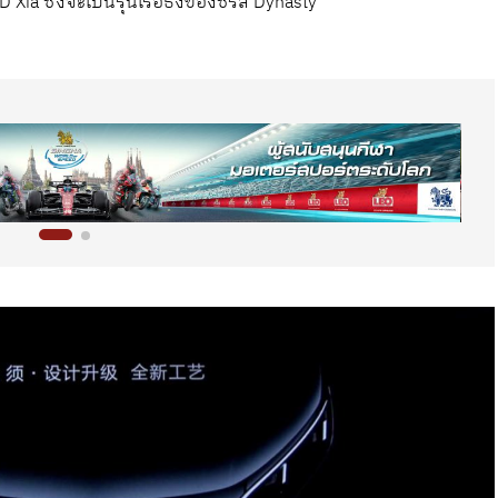
D Xia ซึ่งจะเป็นรุ่นเรือธงของซีรีส์ Dynasty