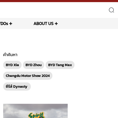
VDOs
ABOUT US
คำค้นหา
BYD Xia
BYD Zhou
BYD Tang Max
Chengdu Motor Show 2024
ซีรีส์ Dynasty