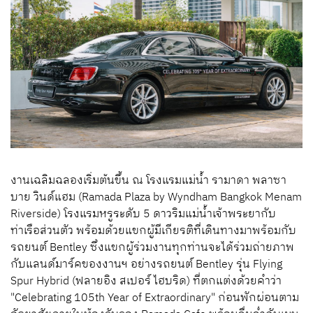
งานเฉลิมฉลองเริ่มต้นขึ้น ณ โรงแรมแม่น้ำ รามาดา พลาซา
บาย วินด์แฮม (Ramada Plaza by Wyndham Bangkok Menam
Riverside) โรงแรมหรูระดับ 5 ดาวริมแม่น้ำเจ้าพระยากับ
ท่าเรือส่วนตัว พร้อมด้วยแขกผู้มีเกียรติที่เดินทางมาพร้อมกับ
รถยนต์ Bentley ซึ่งแขกผู้ร่วมงานทุกท่านจะได้ร่วมถ่ายภาพ
กับแลนด์มาร์คของงานฯ อย่างรถยนต์ Bentley รุ่น Flying
Spur Hybrid (ฟลายอิง สเปอร์ ไฮบริด) ที่ตกแต่งด้วยคำว่า
"Celebrating 105th Year of Extraordinary" ก่อนพักผ่อนตาม