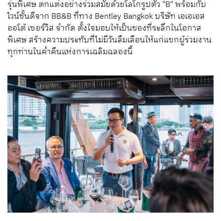
รุ่นพิเศษ ตกแต่งอย่างร่วมสมัยด้วยโลโกรูปตัว "B" พร้อมกับ
ไวน์ชั้นดีจาก BB&B ที่ทาง Bentley Bangkok บริษัท เอเอเอส
ออโต้ เซอร์วิส จำกัด ตั้งใจมอบให้เป็นของที่ระลึกในโอกาส
พิเศษ สร้างความประทับที่ไม่มีวันลืมเลือนให้แก่แขกผู้ร่วมงาน
ทุกท่านในค่ำคืนแห่งการเฉลิมฉลองนี้