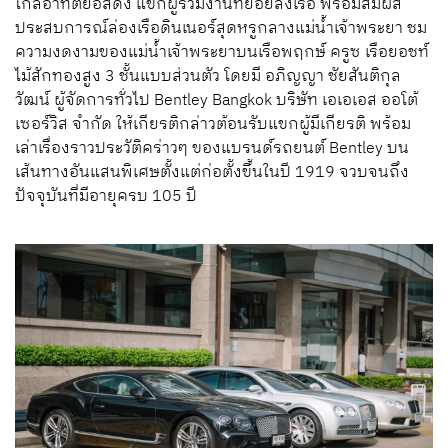
ใกล้อาทิตย์อัสดง แขกผู้ร่วมงานทยอยลงเรือ พร้อมสัมผัส
ประสบการณ์ล่องเรือดินเนอร์สุดหรูกลางแม่น้ำเจ้าพระยา ชม
ความงดงามของแม่น้ำเจ้าพระยาบนเรือพฤกษ์ ครูซ เรือยอชท์
ไม้สักทองสูง 3 ชั้นแบบส่วนตัว โดยมี อภิญญา ชัยสันติกุล
วัฒน์ ผู้จัดการทั่วไป Bentley Bangkok บริษัท เอเอเอส ออโต้
เซอร์วิส จำกัด ให้เกียรติกล่าวต้อนรับแขกผู้มีเกียรติ พร้อม
เล่าเรื่องราวประวัติคร่าวๆ ของแบรนด์รถยนต์ Bentley บน
เส้นทางอันแสนพิเศษตั้งแต่ก่อตั้งขึ้นในปี 1919 จวบจนถึง
ปัจจุบันที่มีอายุครบ 105 ปี