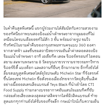
ในค่ำคืนสุดพิเศษนี้ แขกผู้ร่วมงานได้สัมผัสกับความสวยงาม
ของทัศนียภาพบนสองฝั่งแม่น้ำเจ้าพระยาจากมุมมองที่ไม่
เหมือนใครบนเรือยอชท์ไม้สัก 3 ชั้น พร้อมถ่ายรูป ชมวิว
ทิวทัศน์ในยามค่ำคืนของกรุงเทพมหานครแบบ 360 องศา
จากดาดฟ้า และชื่นชมสถาปัตยกรรมอันล้ำค่าตลอดสองฝั่ง
ริมแม่น้ำเจ้าพระยา อาทิ เอเชียทีค เดอะ ริเวอร์ฟรอนท์ ไอคอน
สยาม สะพานพระราม 8 วัดอรุณราชวรารามราชวรมหาวิหาร
ริเวอร์ซิตี้ แบงค็อก และสถานที่อื่นๆ อีกมากมาย อีกทั้งยังได้
ลิ้มรสเมนูสุดพิเศษสไตล์ยุโรประดับ Michelin Star ที่รังสรรค์
ขึ้นโดยเชฟ Michelin ชื่อดังของเมืองไทยจากวัตถุดิบชั้นเลิศ
อย่างเนื้อออสเตรเลียแบรนด์ Teys Black ที่นำเข้าโดย CTI
Food Supply ท่ามกลางบรรยากาศอันแสนโรแมนทิคที่ขับ
กล่อมด้วยเสียงเพลงสุดคลาสสิคจากไลฟ์มิวสิคแบรนด์ ท้าย
สุดแขกทุกท่านยังได้รับของที่ระลึก กระเป๋าไวน์เก็บความเย็น