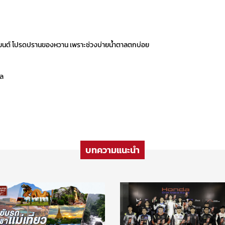
ยานยนต์ โปรดปรานของหวาน เพราะช่วงบ่ายน้ำตาลตกบ่อย
ุล
บทความแนะนำ