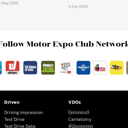
5 May 2026
9 Apr 2026
Follow Motor Expo Club Networ
Driven
VDOs
Driving Impression
โลกรถยนต์
Test Drive
Carnatomy
Test Drive Data
พี่น้องลองรถ