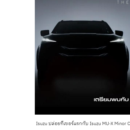
Isuzu ปล่อยทีเซอร์แรกกับ Isuzu MU-X Minor