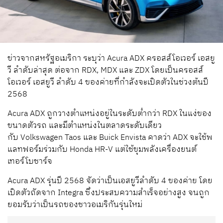
ข่าวจากสหรัฐอเมริกา ระบุว่า Acura ADX ครอสส์โอเวอร์ เอสยู
วี ลำดับล่าสุด ต่อจาก
RDX, MDX
และ
ZDX
โดยเป็นครอสส์
โอเวอร์ เอสยูวี ลำดับ 4 ของค่ายที่กำลังจะเปิดตัวในช่วงต้นปี
2568
Acura ADX ถูกวางตำแหน่งอยู่ในระดับต่ำกว่า RDX ในแง่ของ
ขนาดตัวรถ และมีตำแหน่งในตลาดระดับเดียว
กับ
Volkswagen Taos
และ
Buick Envista
คาดว่า ADX จะใช้พ
แลทฟอร์มร่วมกับ Honda HR-V แต่ใช้ขุมพลังเครื่องยนต์
เทอร์โบชาร์จ
Acura ADX
รุ่นปี 2568 จัดว่าเป็นเอสยูวีลำดับ 4 ของค่าย โดย
เปิดตัวถัดจาก Integra ซึ่งประสบความสำเร็จอย่างสูง จนถูก
ยอมรับว่าเป็นรถของชาวอเมริกันรุ่นใหม่