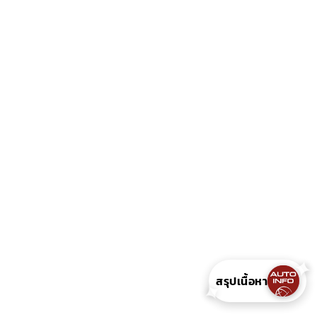
✦
สรุปเนื้อหา
✦