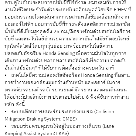
ควบคู่ไปกับประสบการณ์ขับขี่ที่ไร้กังวล เหมาะสมกับการใช้
งานในชีวิตประจำวันด้วยระบบขับเคลื่อนฟูลล์ไฮบริด E:HEV ที่
มอบสมรรถนะโดดเด่นจากการผสานพลังขับเคลื่อนหลักจาก
มอเตอร์ไฟฟ้า มอบการขับขี่ที่ทรงพลังและอัตราการประหยัด
น้ำมันที่ดีเยี่ยมสูงสุดถึง 25 กม./ลิตร พร้อมด้วยเทคโนโลยีการ
ขับขี่ และเทคโนโลยีอำนวยความสะดวกอันล้ำสมัยที่ตอบโจทย์
ทุกไลฟ์สไตล์ โดยทุกรุ่นย่อย มาพร้อมเทคโนโลยีความ
ปลอดภัยอัจฉริยะ Honda Sensing เพื่อความมั่นใจในทุกการ
เดินทาง พร้อมด้วยหลากหลายเทคโนโลยีเพื่อความปลอดภัย
อันล้ำสมัยอื่นๆ* ที่ได้รับการติดตั้งอย่างครบครัน อาทิ
⦁ เทคโนโลยีความปลอดภัยอัจฉริยะ Honda Sensing ที่ผสาน
การทำงานของกล้องมุมกว้างด้านหน้า และเรดาร์ ในการ
ตรวจจับรถยนต์ รถจักรยานยนต์ จักรยาน และคนเดินถนน
ได้อย่างมีประสิทธิภาพ ประกอบไปด้วย 6 ฟังค์ชันการทำงาน
หลัก ดังนี้
⦁ ระบบเตือนการชนพร้อมระบบช่วยเบรค (Collision
Mitigation Braking System: CMBS)
⦁ ระบบช่วยควบคุมรถให้อยู่ในช่องทางเดินรถ (Lane
Keeping Assist System: LKAS)