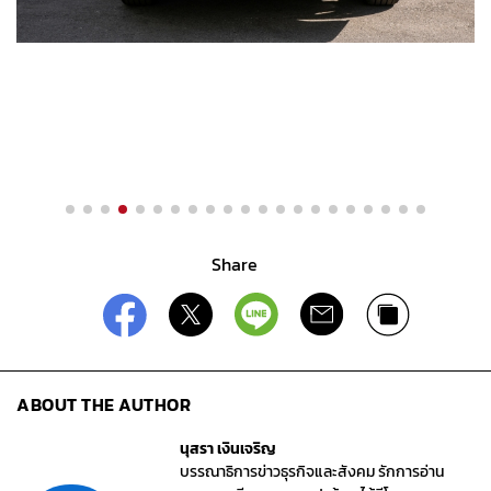
Share
ABOUT THE AUTHOR
นุสรา เงินเจริญ
บรรณาธิการข่าวธุรกิจและสังคม รักการอ่าน
ขอบงานเขียน ชอบพบปะผู้คน ได้มีโอกาส
สัมภาษณ์ผู้บริหารในวงการยานยนต์ไทย ท่อง
เที่ยว เป็นประสบการณ์ที่ดี พร้อมได้ เปิดโลก ได้
พัฒนาตัวในแวดวงสื่อสารมวลชน
ภาพโดย : บริษัทผู้ผลิต
คอลัมน์ Online : ธุรกิจ (บก. ออนไลน์)
พิสูจน์อักษร โดย : กชรัตน์ สุวรรณหงษ์