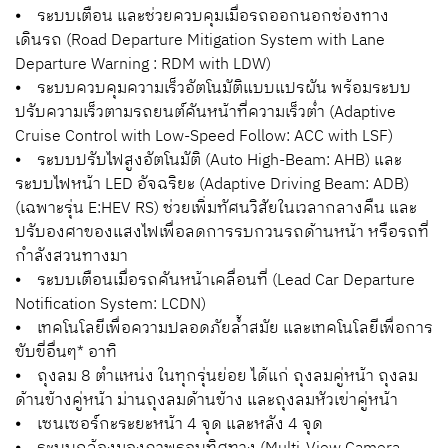
⦁ ระบบเตือน และช่วยควบคุมเมื่อรถออกนอกช่องทาง
เดินรถ (Road Departure Mitigation System with Lane
Departure Warning : RDM with LDW)
⦁ ระบบควบคุมความเร็วอัตโนมัติแบบแปรผัน พร้อมระบบ
ปรับความเร็วตามรถยนต์คันหน้าที่ความเร็วต่ำ (Adaptive
Cruise Control with Low-Speed Follow: ACC with LSF)
⦁ ระบบปรับไฟสูงอัตโนมัติ (Auto High-Beam: AHB) และ
ระบบไฟหน้า LED อัจฉริยะ (Adaptive Driving Beam: ADB)
(เฉพาะรุ่น E:HEV RS) ช่วยเพิ่มทัศนวิสัยในเวลากลางคืน และ
ปรับองศาของแสงไฟเพื่อลดการรบกวนรถด้านหน้า หรือรถที่
กำลังสวนทางมา
⦁ ระบบเตือนเมื่อรถคันหน้าเคลื่อนที่ (Lead Car Departure
Notification System: LCDN)
⦁ เทคโนโลยีเพื่อความปลอดภัยล้ำสมัย และเทคโนโลยีเพื่อการ
ขับขี่อื่นๆ* อาทิ
⦁ ถุงลม 8 ตำแหน่ง ในทุกรุ่นย่อย ได้แก่ ถุงลมคู่หน้า ถุงลม
ด้านข้างคู่หน้า ม่านถุงลมด้านข้าง และถุงลมหัวเข่าคู่หน้า
⦁ เซนเซอร์กะระยะหน้า 4 จุด และหลัง 4 จุด