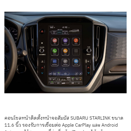
คอนโซลหน้าติดตั้งหน้าจอสัมผัส SUBARU STARLINK ขนาด
11.6 นิ้ว รองรับการเชื่อมต่อ Apple CarPlay และ Android