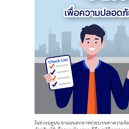
ในช่วงฤดูฝน ยามฝนตกอาจช่วยบรรเทาความร้อน แ