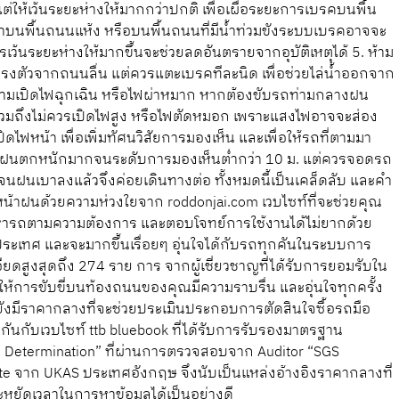
ต่ให้เว้นระยะห่างให้มากกว่าปกติ เพื่อเผื่อระยะการเบรคบนพื้น
าบนพื้นถนนแห้ง หรือบนพื้นถนนที่มีน้ำท่วมขังระบบเบรคอาจจะ
ว้นระยะห่างให้มากขึ้นจะช่วยลดอันตรายจากอุบัติเหตุได้ 5. ห้าม
งตัวจากถนนลื่น แต่ควรแตะเบรคทีละนิด เพื่อช่วยไล่น้ำออกจาก
ห้ามเปิดไฟฉุกเฉิน หรือไฟผ่าหมาก หากต้องขับรถท่ามกลางฝน
รวมถึงไม่ควรเปิดไฟสูง หรือไฟตัดหมอก เพราะแสงไฟอาจจะส่อง
้เปิดไฟหน้า เพื่อเพิ่มทัศนวิสัยการมองเห็น และเพื่อให้รถที่ตามมา
 หากฝนตกหนักมากจนระดับการมองเห็นต่ำกว่า 10 ม. แต่ควรจอดรถ
นฝนเบาลงแล้วจึงค่อยเดินทางต่อ ทั้งหมดนี้เป็นเคล็ดลับ และคำ
นหน้าฝนด้วยความห่วงใยจาก roddonjai.com เวบไซท์ที่จะช่วยคุณ
วยหารถตามความต้องการ และตอบโจทย์การใช้งานได้ไม่ยากด้วย
วประเทศ และจะมากขึ้นเรื่อยๆ อุ่นใจได้กับรถทุกคันในระบบการ
ูงสุดถึง 274 ราย การ จากผู้เชี่ยวชาญที่ได้รับการยอมรับใน
่อให้การขับขี่บนท้องถนนของคุณมีความราบรื่น และอุ่นใจทุกครั้ง
 ยังมีราคากลางที่จะช่วยประเมินประกอบการตัดสินใจซื้อรถมือ
นกับเวบไซท์ ttb bluebook ที่ได้รับการรับรองมาตรฐาน
 Determination” ที่ผ่านการตรวจสอบจาก Auditor “SGS
cate จาก UKAS ประเทศอังกฤษ จึงนับเป็นแหล่งอ้างอิงราคากลางที่
ระหยัดเวลาในการหาข้อมูลได้เป็นอย่างดี