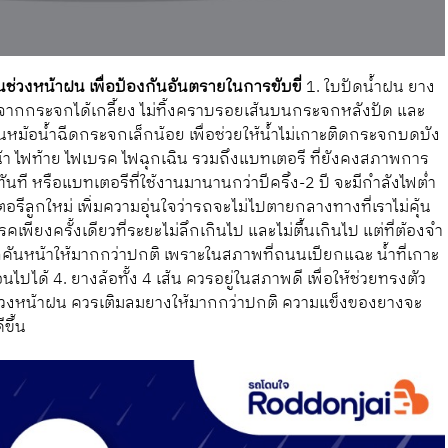
นช่วงหน้าฝน เพื่อป้องกันอันตรายในการขับขี่
1. ใบปัดน้ำฝน ยาง
จากกระจกได้เกลี้ยง ไม่ทิ้งคราบรอยเส้นบนกระจกหลังปัด และ
ม้อน้ำฉีดกระจกเล็กน้อย เพื่อช่วยให้น้ำไม่เกาะติดกระจกบดบัง
้า ไฟท้าย ไฟเบรค ไฟฉุกเฉิน รวมถึงแบทเตอรี ที่ยังคงสภาพการ
ที หรือแบทเตอรีที่ใช้งานมานานกว่าปีครึ่ง-2 ปี จะมีกำลังไฟต่ำ
อรีลูกใหม่ เพิ่มความอุ่นใจว่ารถจะไม่ไปตายกลางทางที่เราไม่คุ้น
ยงครั้งเดียวที่ระยะไม่ลึกเกินไป และไม่ตื้นเกินไป แต่ที่ต้องจำ
บรถคันหน้าให้มากกว่าปกติ เพราะในสภาพที่ถนนเปียกแฉะ น้ำที่เกาะ
ด้ 4. ยางล้อทั้ง 4 เส้น ควรอยู่ในสภาพดี เพื่อให้ช่วยทรงตัว
งหน้าฝน ควรเติมลมยางให้มากกว่าปกติ ความแข็งของยางจะ
ขึ้น