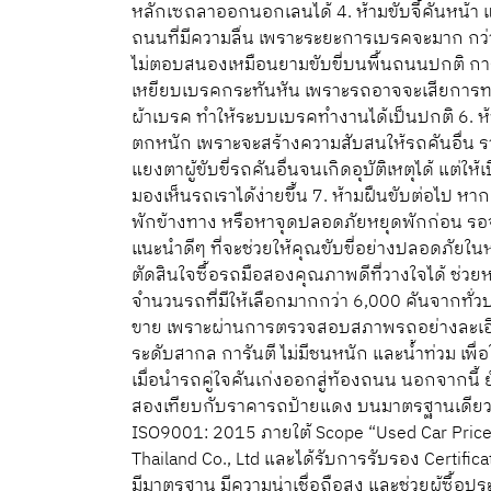
หลักเซถลาออกนอกเลนได้ 4. ห้ามขับจี้คันหน้า แ
ถนนที่มีความลื่น เพราะระยะการเบรคจะมาก กว่
ไม่ตอบสนองเหมือนยามขับขี่บนพื้นถนนปกติ การเ
เหยียบเบรคกระทันหัน เพราะรถอาจจะเสียการทร
ผ้าเบรค ทำให้ระบบเบรคทำงานได้เป็นปกติ 6. 
ตกหนัก เพราะจะสร้างความสับสนให้รถคันอื่น 
แยงตาผู้ขับขี่รถคันอื่นจนเกิดอุบัติเหตุได้ แต่ให
มองเห็นรถเราได้ง่ายขึ้น 7. ห้ามฝืนขับต่อไป
พักข้างทาง หรือหาจุดปลอดภัยหยุดพักก่อน รอจ
แนะนำดีๆ ที่จะช่วยให้คุณขับขี่อย่างปลอดภัยใ
ตัดสินใจซื้อรถมือสองคุณภาพดีที่วางใจได้ ช่
จำนวนรถที่มีให้เลือกมากกว่า 6,000 คันจากทั่
ขาย เพราะผ่านการตรวจสอบสภาพรถอย่างละเอียดส
ระดับสากล การันตี ไม่มีชนหนัก และน้ำท่วม เพื
เมื่อนำรถคู่ใจคันเก่งออกสู่ท้องถนน นอกจากนี้
สองเทียบกับราคารถป้ายแดง บนมาตรฐานเดียวกั
ISO9001: 2015 ภายใต้ Scope “Used Car Price
Thailand Co., Ltd และได้รับการรับรอง Certifi
มีมาตรฐาน มีความน่าเชื่อถือสูง และช่วยผู้ซื้อป