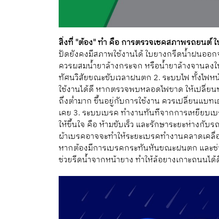
สิ่งที่ "ต้อง" ทำ คือ การตรวจเชคสภาพรถยนต์ ใ
ปัดยังคงมีสภาพใช้งานได้ ใบยางกรีดน้ำฝนออก
ควรผสมน้ำยาล้างกระจก หรือน้ำยาล้างจานลงในห
ทัศนวิสัยขณะขับเวลาฝนตก 2. ระบบไฟ ทั้งไฟหน
ใช้งานได้ดี หากตรวจพบหลอดไฟขาด ให้เปลี่ยนทัน
ถึงต่ำมาก ขึ้นอยู่กับการใช้งาน ควรเปลี่ยนแบทเต
เคย 3. ระบบเบรค ทำงานทันทีจากการเหยียบเบรคเพี
ให้ขึ้นใจ คือ ห้ามขับเร็ว และรักษาระยะห่างกั
ผ้าเบรคอาจจะทำให้ระยะเบรคทำงานคลาดเคลื่อนไปไ
หากต้องมีการเบรคกระทันหันขณะฝนตก และช่ว
ช่วยรีดน้ำจากหน้ายาง ทำให้ล้อยางเกาะถนนได้ดี