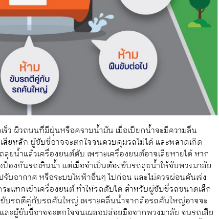
เร็ว ผิวถนนที่มีฝุ่นหรือคราบน้ำมัน เมื่อเปียกน้ำจะมีความลื่น
เสียหลัก ผู้ขับขี่อาจจะตกใจจนควบคุมรถไม่ได้ และพลาดเกิด
บรถลุยน้ำแล้วเครื่องยนต์ดับ เพราะเครื่องยนต์อาจเสียหายได้ หาก
เพื่อป้องกันรถเหินน้ำ แต่เมื่อจำเป็นต้องขับรถลุยน้ำให้จับพวงมาลัย
งปรับอากาศ หรือระบบไฟฟ้าอื่นๆ ไปก่อน และไม่ควรผ่อนคันเร่ง
ระแทกเข้าเครื่องยนต์ ทำให้รถดับได้ สำหรับผู้ขับขี่รถขนาดเล็ก
ามขับรถตีคู่กับรถคันใหญ่ เพราะคลื่นน้ำจากล้อรถคันใหญ่อาจจะ
ไป และผู้ขับขี่อาจจะตกใจจนเผลอปล่อยมือจากพวงมาลัย จนรถเสีย