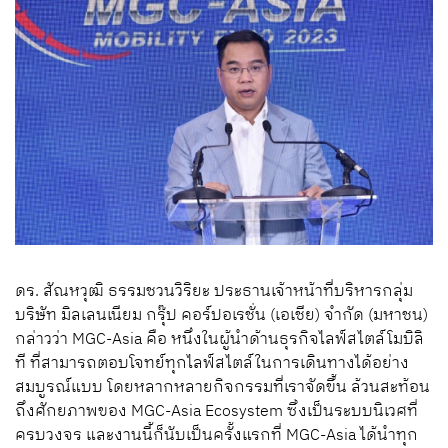
ดร
.
สัณหวุฒิ
ธรรมชวนวิริยะ
ประธานเจ้าหน้าที่บริหารกลุ่ม
บริษัท
มิลเลนเนียม
กรุ๊ป
คอร์ปอเรชั่น
(
เอเชีย
)
จำกัด
(
มหาชน
)
กล่าวว่า
MGC-Asia
คือ
หนึ่งในผู้นำด้านธุรกิจไลฟ์สไตล์โมบิลิ
ที
ที่สามารถตอบโจทย์ทุกไลฟ์สไตล์ในการเดินทางได้อย่าง
สมบูรณ์แบบ
โดยหลากหลายกิจกรรมที่เราจัดขึ้น
ล้วนสะท้อน
ถึงศักยภาพของ
MGC-Asia Ecosystem
ซึ่งเป็นระบบนิเวศที่
ครบวงจร
และงานนี้ก็นับเป็นครั้งแรก
ที่
MGC-Asia
ได้นำทุก