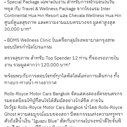
• Special Package
เฉพาะในงาน
สำหรับการพักผ่อนในวัน
หยุด
กับ
Travel & Wellness Package
จากโรงแรม
Inter
Continental Hua Hin Resort
และ
Chevala Wellness
Hua Hin
ศูนย์ดูแลสุขภาพ และความงามแบบครบวงจร
มูลค่าสูงสุด
30,000
บาท
*
• BDMS Wellness Clinic
ในเครือกลุ่มโรงพยาบาลกรุงเทพ
มอบบัตรกำนัลโปรแกรม
ตรวจสุขภาพ
สำหรับ
Top Spender 12
ท่าน
ที่จองรถภายใน
งาน
รวมมูลค่ากว่า
120,000
บาท
*
พร้อมพบกับการตอบโจทย์ทุกไลฟ์สไตล์แห่งการเดินทาง
ทั้ง
ทางบก
-
ทางน้ำ
-
ทางอากาศ
Rolls-Royce Motor Cars Bangkok
จัดแสดงสองอัครยนตรกร
รมยอดนิยมให้ผู้ที่สนใจ
ได้สัมผัสอย่างใกล้ชิด
ภายใน
โชว์รูม
Rolls-Royce Motor Cars Bangkok
นำโดย Rolls-Royce
Ghost
ความสมบูรณ์แบบของสถา ปัตยกรรมแห่งความหรูหรา
ตัวถังสีน้ำเงิน
"Iguazu Blue"
ตัดกับฝากระโปรงหน้าดีไซจ์นพิ