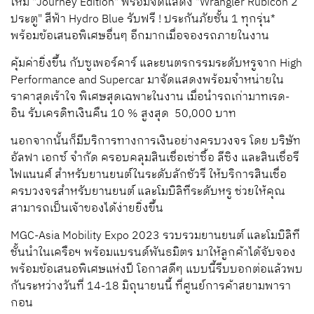
ใหม่
"Journey Edition"
พร้อมจัดแสดง
"Wrangler Rubicon
2
ประตู"
สีฟ้า
Hydro Blue
รับฟรี
!
ประกันภัยชั้น 1 ทุกรุ่น
*
พร้อมข้อเสนอพิเศษอื่นๆ
อีกมาก
เมื่อจองรถภายในงาน
คุ้มค่ายิ่งขึ้น
กับซูเพอร์คาร์ และยนตรกรรมระดับหรูจาก
High
Performance and Supercar
มาจัดแสดงพร้อมจำหน่ายใน
ราคาสุดเร้าใจ
พิเศษสุดเฉพาะในงาน
เมื่อนำรถเก่ามาทเรด
-
อิน
รับเครดิทเงินคืน
10 %
สูงสุด
50,000
บาท
นอกจากนั้นก็มีบริการทางการเงินอย่างครบวงจร
โดย บริษัท
อัลฟา
เอกซ์
จำกัด
ครอบคลุมสินเชื่อเช่าซื้อ
ลีซิง
และสินเชื่อรี
ไฟแนนศ์
สำหรับยานยนต์ในระดับลักชัวรี
ให้บริการสินเชื่อ
ครบวงจรสำหรับยานยนต์ และโมบิลิทีระดับหรู
ช่วยให้คุณ
สามารถเป็นเจ้าของได้ง่ายยิ่งขึ้น
MGC-Asia Mobility Expo 2023
รวบรวมยานยนต์ และโมบิลิที
ชั้นนำในเครือฯ
พร้อมแบรนด์พันธมิตร
มาให้ลูกค้าได้จับจอง
พร้อมข้อเสนอพิเศษแห่งปี
โอกาสดีๆ
แบบนี้รีบบอกต่อ
แล้วพบ
กันระหว่างวันที่
14-18
มิถุนายนนี้
ที่ศูนย์การค้าสยามพารา
กอน