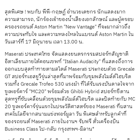
สุดพิเศษ
!
พบกับ
พีพี
-
กฤษฏ์
อำนวยเดชกร
นักแสดงมาก
ความสามารถ
,
นักร้องเจ้าของน้ำเสียงเอกลักษณ์
และผู้ครอบ
ครองรถยนต์
Aston Martin
"New Vantage"
ที่จะมากล่าวถึง
ความประทับใจ และความหลงใหลในแบรนด์
Aston Martin
ใน
วันเสาร์ที่
17
มิถุนายน
เวลา
13.00
น
.
Maserati
ประเทศไทย
จัดแสดงยนตรกรรมสปอร์ทสัญชาติ
อิตาเลียน
ภายใต้คอนเซพท์
"Italian Audacity"
ที่แสดงถึงการ
ออกแบบสุดท้าทายตามสไตล์
Maserati
ประกอบด้วย
Grecale
GT
สปอร์ทเอสยูวีรุ่นล่าสุด
ที่มาพร้อมกับขุมพลังไมล์ด์ไฮบริด
รวมทั้ง
Grecale Trofeo 530
แรงม้า
ที่ได้รับแรงบันดาลใจจาก
ซูเพอร์คาร์
"MC20"
พร้อมด้วย
Ghibli Hybrid
สปอร์ทซีดาน
สุดหรูที่ขับเคลื่อนด้วยขุมพลังไมล์ด์ไฮบริด
และปิดท้ายกับ
MC
20
ซูเพอร์คาร์รุ่นแรกในประวัติศาสตร์ของ
Maserati
ที่ผสาน
เทคโนโลยีจากสนามแข่งฟอร์มูลา วัน
พิเศษสำหรับลูกค้าที่
จองรถยนต์
Maserati
ภายในงานฯ
รับฟรี
ตั๋วเครื่องบิน
Business Class
ไป
-
กลับ
กรุงเทพฯ
-
มิลาน
*