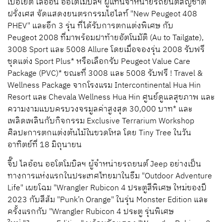
เปอโยต์
ไลอ้อน
ออโตโมบิลฯ
ผู้แทนจำหน่ายรถยนต์สัญชาติ
ฝรั่งเศส
จัดแสดงยนตรกรรมไฮไลท์
"New Peugeot 408
PHEV"
และอีก
3
รุ่น
ที่ได้รับการตกแต่งพิเศษ
กับ
Peugeot
2008
ที่มาพร้อมฝาท้ายอัตโนมัติ
(Au to Tailgate),
3008 Sport
และ
5008 Allure
โดยเมื่อจองรุ่น
2008
รับฟรี
ชุดแต่ง
Sport Plus*
หรือเลือกรับ
Peugeot Value Care
Package (PVC)*
ขณะที่
3008
และ
5008
รับฟรี
! Travel &
Wellness Package
จากโรงแรม
Intercontinental Hua Hin
Resort
และ
Chevala Wellness Hua Hin
ศูนย์ดูแลสุขภาพ และ
ความงามแบบครบวงจร
มูลค่าสูงสุด
30,000
บาท
*
และ
เพลิดเพลินกับกิจกรรม
Exclusive Terrarium Workshop
ศิลปะการตกแต่งต้นไม้ในขวดโหล
โดย
Tiny Tree
ในวัน
อาทิตย์ที่
18
มิถุนายน
จี๊ป
ไลอ้อน
ออโตโมบิลฯ
ผู้จำหน่ายรถยนต์
Jeep
อย่างเป็น
ทางการแห่งแรกในประเทศไทย
มาในธีม
"Outdoor Adventure
Life"
เผยโฉม
"Wrangler Rubicon
4
ประตู
สีพิเศษ
ใหม่
ของปี
2023
กับสีส้ม
"Punk’n Orange"
ในรุ่น
Monster Edition
และ
ครั้งแรกกับ
"Wrangler Rubicon
4
ประตู
รุ่นพิเศษ