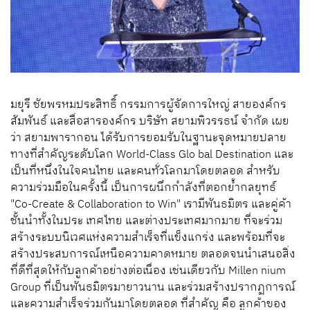
มยุรี
ชัยพรหมประสิทธิ์
กรรมการผู้จัดการใหญ่
สายองค์กร
สัมพันธ์ และสื่อสารองค์กร
บริษัท
สยามพิวรรธน์
จำกัด
เผย
ว่า
สยามพารากอน
ได้รับการยอมรับในฐานะจุดหมายปลาย
ทางที่สำคัญระดับโลก
World-Class Glo bal Destination
และ
เป็นที่หนึ่งในใจคนไทย และคนทั่วโลกมาโดยตลอด
สำหรับ
ความร่วมมือในครั้งนี้
เป็นการผนึกกำลังที่ตอกย้ำกลยุทธ์
"
Co-Create & Collaboration to Win"
เรามีพันธมิตร และคู่ค้า
ชั้นนำทั้งในประ เทศไทย
และต่างประเทศมากมาย
ที่จะร่วม
สร้างระบบนิเวศแห่งความสำเร็จที่แข็งแกร่ง
และพร้อมที่จะ
สร้างประสบการณ์เหนือความคาดหมาย
ตลอดจนนำเสนอสิ่ง
ที่ดีที่สุดให้กับลูกค้าอย่างต่อเนื่อง
เช่นเดียวกับ
Millen nium
Group
ที่เป็นพันธมิตรมายาวนาน
และร่วมสร้างปรากฏการณ์
และความสำเร็จร่วมกันมาโดยตลอด
ที่สำคัญ คือ
ลูกค้าของ