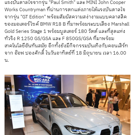
แรงบันดาลใจจากรุ่น
"Paul Smith"
และ
MINI John Cooper
Works Countryman
ที่ผ่านการตกแต่งภายใต้แรงบันดาลใจ
จากรุ่น
"GT Edition"
พร้อมสัมผัสความสง่างามแบบคลาสสิค
ของมอเตอร์ไซค์
BMW R18 B
ที่มาพร้อมระบบเสียง
Marshall
Gold Series Stage 1
พร้อมบูสเตอร์
180
วัตต์
และที่สุดแห่ง
ทัวริง
R 1250 GS/GSA
และ
F 850GS/GSA
ที่มาพร้อม
เทคโนโลยีอันทันสมัย
อีกทั้งยังมีกิจกรรมบันเทิงกับคอนเสิร์ท
จาก
อ๊อฟ
ปองศักดิ์
ในวันอาทิตย์ที่
18
มิถุนายน
เวลา
16.00
น
.