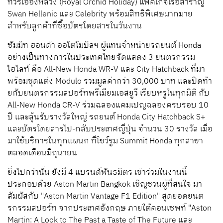
ทัวร์เอื้องหลวง
(Royal Orchid Holiday
)
แพคเกจเรือสำราญ
Swan Hellenic
และ
Celebrity
พร้อมสิทธิพิเศษมากมาย
สำหรับลูกค้าที่ซื้อบัตรโดยสารในวันงาน
ซัมมิท
ฮอนด้า
ออโตโมบิลฯ
ผู้แทนจำหน่ายรถยนต์
Honda
อย่างเป็นทางการในประเทศไทยจัดแสดง
3
ยนตรกรรม
ไฮไลท์
คือ
All-New Honda WR-V
และ
City Hatchback
ที่มา
พร้อมชุดแต่ง
Modulo
รวมมูลค่ากว่า
30,000
บาท
และ
ปิดท้า
ยกับยนตรกรรมสปอร์ทพรีเมียมเอสยูวี
เรียบหรูในทุกมิติ
กับ
All-New Honda CR-V
ร่วมฉลองแคมเปญฉลองครบรอบ
10
ปี
และลุ้นรับรางวัลใหญ่
รถยนต์
Honda City Hatchback S+
และบัตรโดยสารไป
-
กลับประเทศญี่ปุ่น
จำนวน
30
รางวัล
เมื่อ
มาใช้บริการในทุกแผนก
ที่โชว์รูม
Summit Honda
ทุกสาขา
ตลอดเดือนมิถุนายน
ยิ่งไปกว่านั้น
ยังมี
4
แบรนด์พันธมิตร
เข้าร่วมในงานนี้
ประกอบด้วย
Aston Martin Bangkok
เชิญชวนผู้ที่สนใจ
มา
สัมผัสกับ
"Aston Martin Vantage F1 Edition"
สุดยอดยนต
รกรรมสปอร์ท
จากประเทศอังกฤษ
ภายใต้คอนเซพท์ "
Aston
Martin: A Look to The Past a Taste
of The Future
และ