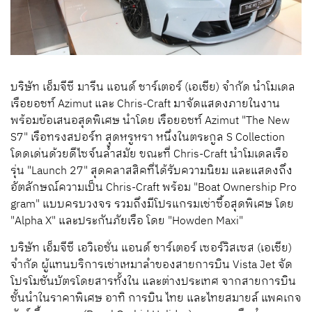
บริษัท
เอ็มจีซี
มารีน
แอนด์
ชาร์เตอร์
(
เอเชีย
)
จำกัด
นำโมเดล
เรือยอชท์
Azimut
และ
Chris-Craft
มาจัดแสดงภายในงาน
พร้อมข้อเสนอสุดพิเศษ
นำโดย
เรือยอชท์
Azimut
"The New
S7"
เรือทรงสปอร์ท
สุดหรูหรา
หนึ่งในตระกูล
S Collection
โดดเด่นด้วยดีไซจ์นล้ำสมัย
ขณะที่
Chris-Craft
นำโมเดลเรือ
รุ่น
"Launch 27"
สุดคลาสสิคที่ได้รับความนิยม
และแสดงถึง
อัตลักษณ์ความเป็น
Chris-Craft
พร้อม
"Boat Ownership Pro
gram"
แบบครบวงจร
รวมถึงมีโปรแกรมเช่าซื้อสุดพิเศษ
โดย
"Alpha X"
และประกันภัยเรือ
โดย
"Howden Maxi"
บริษัท
เอ็มจีซี
เอวิเอชั่น
แอนด์
ชาร์เตอร์
เซอร์วิสเซส
(
เอเชีย
)
จำกัด
ผู้แทนบริการเช่าเหมาลำของสายการบิน
Vista Jet
จัด
โปรโมชันบัตรโดยสาร
ทั้งใน และต่างประเทศ
จากสายการบิน
ชั้นนำในราคาพิเศษ
อาทิ
การบิน ไทย
และไทยสมายล์
แพคเกจ