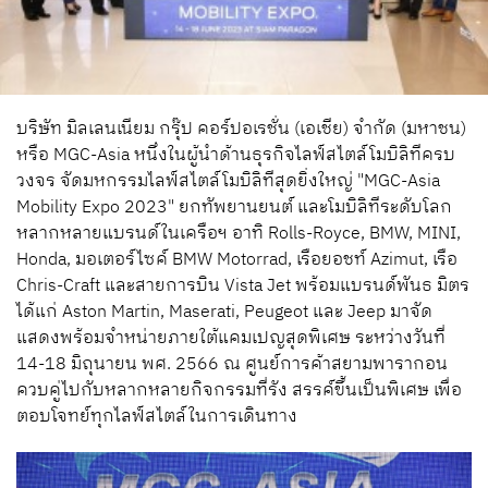
บริษัท
มิลเลนเนียม
กรุ๊ป
คอร์ปอเรชั่น
(
เอเชีย
)
จำกัด
(
มหาชน
)
หรือ
MGC-Asia
หนึ่งในผู้นำด้านธุรกิจไลฟ์สไตล์โมบิลิทีครบ
วงจร
จัดมหกรรมไลฟ์สไตล์โมบิลิทีสุดยิ่งใหญ่ "
MGC-Asia
Mobility Expo 2023"
ยกทัพยานยนต์ และโมบิลิทีระดับโลก
หลากหลายแบรนด์ในเครือฯ
อาทิ
Rolls-Royce
,
BMW
,
MINI
,
Honda
,
มอเตอร์ไซค์
BMW Motorrad
,
เรือยอชท์
Azimut
,
เรือ
Chris-Craft
และสายการบิน
Vista Jet
พร้อมแบรนด์พันธ มิตร
ได้แก่
Aston Martin
,
Maserati
,
Peugeot
และ
Jeep
มาจัด
แสดงพร้อมจำหน่ายภายใต้แคมเปญสุดพิเศษ
ระหว่างวันที่
14-18
มิถุนายน
พ
ศ
. 2566
ณ
ศูนย์การค้าสยามพารากอน
ควบคู่ไปกับหลากหลายกิจกรรมที่รัง สรรค์ขึ้นเป็นพิเศษ
เพื่อ
ตอบโจทย์ทุกไลฟ์สไตล์ในการเดินทาง