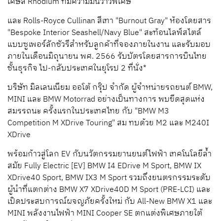
เศษ
สี
Rhodium
ที่มีความมันวาวพิเศษ
และ
Rolls-Royce Cullinan
สีเทา
"Burnout Gray"
ห้องโดยสาร
"
Bespoke Interior Seashell/Navy Blue"
สะท้อนไลฟ์สไตล์
แบบซูเพอร์ลักชัวรีสำหรับลูกค้าที่จองภายในงาน
และรับมอบ
ภายในเดือนมิถุนายน
พ
ศ
. 2566
รับบัตรโดยสารการบินไทย
ชั้นธุรกิจ
ไป
-
กลับประเทศในยุโรป
2
ที่นั่ง
*
บริษัท
มิลเลนเนียม
ออโต้
กรุ๊ป
จำกัด
ผู้จำหน่ายรถยนต์
BMW
,
MINI
และ
BMW Motorrad
อย่างเป็นทางการ
พบขีดสุดแห่ง
สมรรถนะ
ครั้งแรกในประเทศไทย
กับ
"BMW M3
Competition M XDrive Touring"
สม ทบด้วย
M2
และ
M240I
XDrive
พร้อมก้าวสู่โลก
EV
กับนวัตกรรมยานยนต์ไฟฟ้า
เทคโนโลยีล้ำ
สมัย
Fully Electric [EV] BMW I4 EDrive M Sport, BMW IX
XDrive40 Sport, BMW IX3 M Sport
รวมถึงยนตรกรรมระดับ
ผู้นำที่แตกต่าง
BMW X7 XDrive40D M Sport (PRE-LCI)
และ
เปิดประสบการณ์
ผจญภัยครั้งใหม่
กับ
All-New BMW X1
และ
MINI
พลังงานไฟฟ้า
MINI Cooper SE
ตกแต่งพิเศษภายใต้