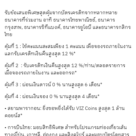
รับข้อเสนอพิเศษสุดคุ้มจากบัตรเครดิทจากหลากหลาย
ธนาคารที่ร่วมงาน
อาทิ
ธนาคารไทยพาณิชย์
,
ธนาคาร
กรุงเทพ
,
ธนาคารซิทีแบงค์
,
ธนาคารยูโอบี
และธนาคารกสิกร
ไทย
คุ้มที่
1 :
ใช้คะแนนสะสมเพียง
1
คะแนน
เพื่อจองรถภายในงาน
แลกรับเครดิท
เงินคืนสูงสุด
12 %*
คุ้มที่
2
:
รับเครดิทเงินคืนสูงสุด
12 %/
ท่าน
/
ตลอดรายการ
เมื่อจองรถ
ภายในงาน
และออกรถ
*
คุ้มที่
3 :
ผ่อนเงินดาวน์
0 %
นานสูงสุด
6
เดือน
*
คุ้มที่
4 :
ผ่อนเงินจอง
0 %
นานสูงสุด
4
เดือน
*
•
สยามพารากอน
:
ยิ่งชอพยิ่งได้รับ
VIZ Coins
สูงสุด
1
ล้าน
คอยน์ส
*
•
การบินไทย
:
มอบสิทธิพิเศษ
สำหรับโปรแกรมท่องเที่ยวเส้น
ทางญี่ปุ่น
,
เกาหลี
,
ฮ่องกง
และสิงคโปร์
และมอบบัตรโดยสาร