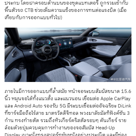
ประกบ โดยฝาครอบด้านบนของชุดแบทเตอรี ถูกรวมเข้ากับ
พื้นตัวรถ CTB ช่วยเพิ่มความแข็งของการทนต่อแรงบิด (เมื่อ
เทียบกับการออกแบบทั่วไป)
ภายในมีการออกแบบที่ล้ำสมัย หน้าจอระบบสัมผัสขนาด 15.6
นิ้ว หมุนจอได้ทั้งแนวตั้ง และแนวนอน เชื่อมต่อ Apple CarPlay
และ Android Auto รองรับ 5G มีระบบเชื่อมต่ออัจฉริยะ DiLink
ที่ชาร์จมือถือไร้สาย มาตรวัดดิจิทอล พวงมาลัยมัลทิฟังค์ชัน 3
ก้าน ทรงท้ายตัด รวมถึงหัวเกียร์คริสตัลรอบๆ คันเกียร์ ราย
ล้อมด้วยปุ่มควบคุมการทำงานของจอสัมผัส Head-Up
Display เบาะนั่งทรงสปอร์ทหุ้มหนังอย่างประณีต และมีช่อง