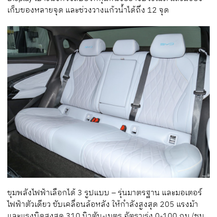
เก็บของหลายจุด และช่วงวางแก้วน้ำได้ถึง 12 จุด
ขุมพลังไฟฟ้าเลือกได้ 3 รูปแบบ – รุ่นมาตรฐาน และมอเตอร์
ไฟฟ้าตัวเดียว ขับเคลื่อนล้อหลัง ให้กำลังสูงสุด 205 แรงม้า
และแรงบิดสูงสุด 310 นิวตัน-เมตร อัตราเร่ง 0-100 กม./ชม.