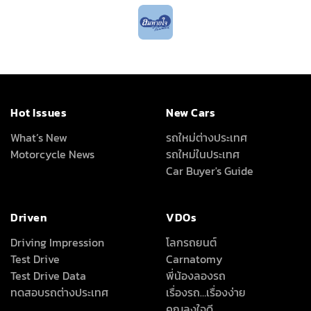
Driven
VDOs
Driving Impression
โลกรถยนต์
Test Drive
Carnatomy
Test Drive Data
พี่น้องลองรถ
ทดสอบรถต่างประเทศ
เรื่องรถ…เรื่องง่าย
คุณลุงใจดี
Full Review
All Around
About Us
เครื่องเสียง/Gadgets
About Us
แต่งรถ
Advertise With Us
ดูแลรักษารถยนต์
Terms Of Use
สาระสะใจ
Privacy Policy
วาไรตี้ยานยนต์
How We Test Cars
สถิติยอดจำหน่ายรถยนต์
Magazine &
Subscriptions