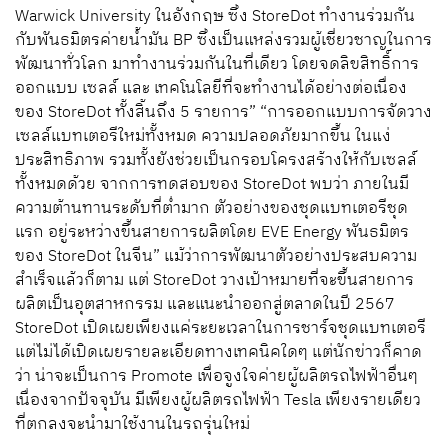
Warwick University ในอังกฤษ ซึ่ง StoreDot ทำงานร่วมกัน
กับพันธมิตรค่ายน้ำมัน BP ซึ่งเป็นแหล่งรวมผู้เชี่ยวชาญในการ
พัฒนาทั่วโลก มาทำงานร่วมกันในที่เดียว โดยจดลิขสิทธิ์การ
ออกแบบ เซลล์ และ เทคโนโลยีที่จะทำงานได้อย่างต่อเนื่อง
ของ StoreDot ทั้งสิ้นถึง 5 รายการ” “การออกแบบการจัดวาง
เซลล์แบทเตอรีใหม่ทั้งหมด ความปลอดภัยมากขึ้น ในแง่
ประสิทธิภาพ รวมทั้งยังช่วยเป็นกรอบโครงสร้างให้กับเซลล์
ทั้งหมดด้วย จากการทดสอบของ StoreDot พบว่า ภายในมี
ความต้านทานระดับที่ต่ำมาก ตัวอย่างของชุดแบทเตอรีชุด
แรก อยู่ระหว่างขึ้นสายการผลิตโดย EVE Energy พันธมิตร
ของ StoreDot ในจีน” แม้ว่าการพัฒนาตัวอย่างประสบความ
สำเร็จแล้วก็ตาม แต่ StoreDot วางเป้าหมายที่จะขึ้นสายการ
ผลิตเป็นอุตสาหกรรม และแนะนำออกสู่ตลาดในปี 2567
StoreDot เปิดเผยเพียงแค่ระยะเวลาในการชาร์จชุดแบทเตอรี
แต่ไม่ได้เปิดเผยรายละเอียดทางเทคนิคใดๆ แต่นักข่าวก็คาด
ว่า น่าจะเป็นการ Promote เพื่อจูงใจค่ายผู้ผลิตรถไฟฟ้าอื่นๆ
เนื่องจากปัจจุบัน มีเพียงผู้ผลิตรถไฟฟ้า Tesla เพียงรายเดียว
ที่ตกลงจะนำมาใช้งานในรถรุ่นใหม่