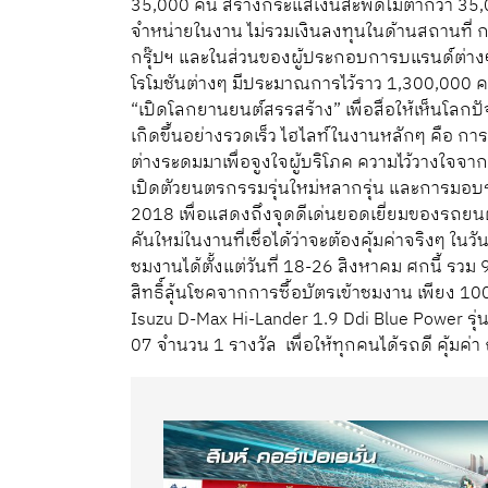
35,000 คัน สร้างกระแสเงินสะพัดไม่ต่ำกว่า 35,0
จำหน่ายในงาน ไม่รวมเงินลงทุนในด้านสถานที่ ก
กรุ๊ปฯ และในส่วนของผู้ประกอบการบแรนด์ต่างๆ
โรโมชันต่างๆ มีประมาณการไว้ราว 1,300,000 คน
“เปิดโลกยานยนต์สรรสร้าง” เพื่อสื่อให้เห็นโลก
เกิดขึ้นอย่างรวดเร็ว ไฮไลท์ในงานหลักๆ คือ กา
ต่างระดมมาเพื่อจูงใจผู้บริโภค ความไว้วางใจจาก
เปิดตัวยนตรกรรมรุ่นใหม่หลากรุ่น และการมอบรา
2018 เพื่อแสดงถึงจุดดีเด่นยอดเยี่ยมของรถยนต์แ
คันใหม่ในงานที่เชื่อได้ว่าจะต้องคุ้มค่าจริงๆ ใ
ชมงานได้ตั้งแต่วันที่ 18-26 สิงหาคม ศกนี้ รวม 
สิทธิ์ลุ้นโชคจากการซื้อบัตรเข้าชมงาน เพียง 100
Isuzu D-Max Hi-Lander 1.9 Ddi Blue Power รุ
07 จำนวน 1 รางวัล เพื่อให้ทุกคนได้รถดี คุ้ม