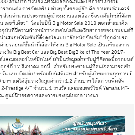
00 ล้านบาท ทั้งนี้ยังไม่รวมผลิตภัณฑ์และบริการที่เข้าร่วม
ารตกแต่ง การจัดเตรียมต่างๆ ทั้งของผู้จัด คือ ยานยนต์สแควร์
 ส่วนจำนวนประชาชนผู้เข้าชมงานและเลือกซื้อรถคันใหม่ที่จัดพ
 เลยทีเดียว” โดยในปีนี้ Big Motor Sale 2018 ตอกย้ำแนวคิด
ปัจจุบันที่มีความก้าวหน้าทางเทคโนโลยีและวิทยาการของยานยนต์ที่
รนำเสนอพโรโมชันที่ดึงดูดใจแบบ “จัดหนักจัดเต็ม” ที่ทุกค่ายรถ
ค่ายรถยนต์ชั้นนำที่เลือกให้งาน Big Motor Sale เป็นเวทีของการ
งวัล Big Best Car และ Big Best BigBike of The Year 2017-
ละมอเตอร์ไซค์บิกไบค์ ให้เป็นข้อมูลสำหรับผู้ที่คิดจะซื้อรถยนต์
นวันศุกร์ที่ 17 สิงหาคม ศกนี้ สำหรับประชาชนผู้ที่สนใจสามารถเข้า
9 วัน แบบจัดเต็ม ! พร้อมโบนัสพิเศษ สำหรับผู้เข้าชมงานทุกท่าน มี
 บาท แต่ได้ลุ้นรางวัลมูลค่ากว่า 1.2 ล้านบาท ได้แก่ รถพิคอัพ
่น Z-Prestige A/T จำนวน 1 รางวัล และมอเตอร์ไซค์ Yamaha MT-
ค่า ณ ศูนย์นิทรรศการและการประชุมไบเทค บางนา