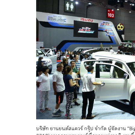
บริษัท ยานยนต์สแควร์ กรุ๊ป จำกัด ผู้จัดงาน “B