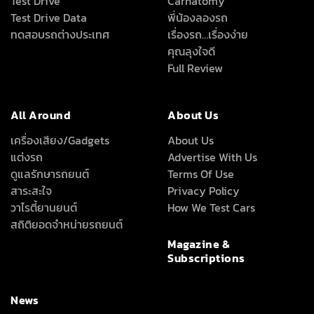
Test Drive
Carnatomy
Test Drive Data
พี่น้องลองรถ
ทดสอบรถต่างประเทศ
เรื่องรถ…เรื่องง่าย
คุณลุงใจดี
Full Review
All Around
About Us
เครื่องเสียง/Gadgets
About Us
แต่งรถ
Advertise With Us
ดูแลรักษารถยนต์
Terms Of Use
สาระสะใจ
Privacy Policy
วาไรตี้ยานยนต์
How We Test Cars
สถิติยอดจำหน่ายรถยนต์
Magazine &
Subscriptions
News