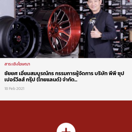
สาระเชิงโฆษณา
ชัยยศ เอี่ยมสมบูรณ์กร กรรมการผู้จัดการ บริษัท พีพี ซุป
เปอร์วีลส์ กรุ๊ป (ไทยแลนด์) จำกัด...
18 Feb 2021