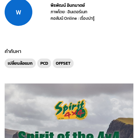
พีรพัฒน์ อินทมาตย์
พ
ภาพโดย : อินเตอร์เนท
คอลัมน์ Online : เรื่องน่ารู้
คำค้นหา
เปลี่ยนล้อแมก
PCD
OFFSET