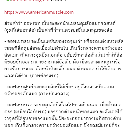
https://www.americanmuscle.com
ส่วนคำว่า ออฟเซท เป็นระยะหน้าแปลนดุมล้อแมกรถยนต์
(จุดที่ใส่นอทล้อ) เป็นค่าที่กำหนดระยะยื่นและหุบของล้อ
- ออฟเซทลบ จะเป็นแฟชันของรถรุ่นเก่า หรือรถแต่งแนวฟลัส
ระยะที่ยึดดุมล้อจะเยื้องไปด้านใน เกินกึ่งกลางความกว้างของ
ล้อแมก (ทิศทางจุดยึดนอทล้อ ขยับเข้าหาล้อด้านใน) ทำให้ล้อ
มีขอบยื่นออกมาสวยงาม แต่ข้อเสีย คือ เมื่อเวลาตกหลุม หรือ
ยางรั่ว ยางแตก ล้อหน้าก็จะเลี้ยวออกด้านนอก ทำให้เกิดการ
แฉลบได้ง่าย (ภาพช่องแรก)
- ออฟเซทศูนย์ ระยะดุมล้อที่ไม่เยื้อง อยู่กึ่งกลางกับความ
กว้างของล้อแมก (ภาพช่องกลาง)
- ออฟเซทบวก ระยะดุมล้อที่เยื้องไปทางด้านนอก เมื่อตั้งแมก
ตรง (เหมือนใส่กับรถ) มองจากด้านหน้าของแมก
จะสังเกตได้
ว่าจุดที่ใส่รูนอทของแมกนั้น มีระยะออกมาทางในทิศทางด้าน
นอก เกินกึ่งกลางความกว้างของล้อแมก ซึ่งรถสมัยใหม่ก็จะ