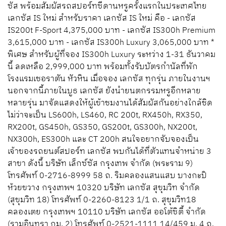
ซัส พร้อมสัมผัสรถสปอร์ทซีดานหรูครั้งแรกในประเทศไทย
เลกซัส IS ใหม่ สำหรับราคา เลกซัส IS ใหม่ คือ - เลกซัส
IS200t F-Sport 4,375,000 บาท - เลกซัส IS300h Premium
3,615,000 บาท - เลกซัส IS300h Luxury 3,065,000 บาท *
พิเศษ สำหรับผู้ที่จอง IS300h Luxury ระหว่าง 1-31 ธันวาคม
นี้ ลดเหลือ 2,999,000 บาท พร้อมทั้งรับบัตรกำนัลที่พัก
โรงแรมเชอราตัน หัวหิน เมื่อจอง เลกซัส ทุกรุ่น ภายในงานฯ
นอกจากนี้ภายในบูธ เลกซัส ยังนำยนตกรรมหรูอีกหลาย
หลายรุ่น มาจัดแสดงให้ผู้เข้าชมงานได้สัมผัสกันอย่างใกล้ชิด
ไม่ว่าจะเป็น LS600h, LS460, RC 200t, RX450h, RX350,
RX200t, GS450h, GS350, GS200t, GS300h, NX200t,
NX300h, ES300h และ CT 200h สนใจอยากจับจองเป็น
เจ้าของรถยนต์สปอร์ท เลกซัส พบกันได้ที่ตัวแทนจำหน่าย 3
สาขา ดังนี้ บริษัท เล็กซ์ซัส กรุงเทพ จำกัด (พระราม 9)
โทรศัพท์ 0-2716-8999 58 ถ. ริมคลองแสนแสบ บางกะปิ
ห้วยขวาง กรุงเทพฯ 10320 บริษัท เลกซัส สุขุมวิท จำกัด
(สุขุมวิท 18) โทรศัพท์ 0-2260-8123 1/1 ถ. สุขุมวิท18
คลองเตย กรุงเทพฯ 10110 บริษัท เลกซัส ออโต้ซิตี้ จำกัด
(รามอินทรา กม. 2) โทรศัพท์ 0-2521-1111 14/459 ม. 4 ถ.