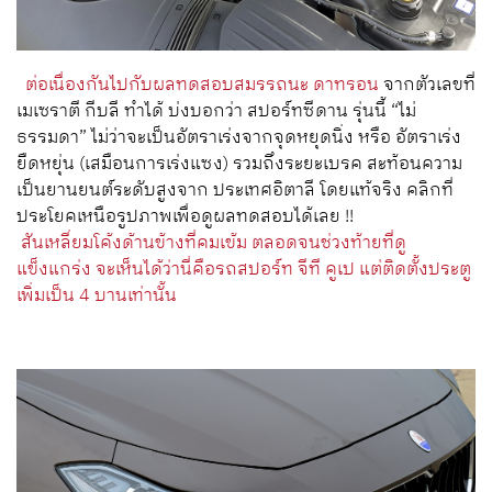
ต่อเนื่องกันไปกับผลทดสอบสมรรถนะ ดาทรอน
จากตัวเลขที่
เมเซราตี กีบลี ทำได้ บ่งบอกว่า สปอร์ทซีดาน รุ่นนี้ “ไม่
ธรรมดา” ไม่ว่าจะเป็นอัตราเร่งจากจุดหยุดนิ่ง หรือ อัตราเร่ง
ยืดหยุ่น (เสมือนการเร่งแซง) รวมถึงระยะเบรค สะท้อนความ
เป็นยานยนต์ระดับสูงจาก ประเทศอิตาลี โดยแท้จริง คลิกที่
ประโยคเหนือรูปภาพเพื่อดูผลทดสอบได้เลย !!
สันเหลี่ยมโค้งด้านข้างที่คมเข้ม ตลอดจนช่วงท้ายที่ดู
แข็งแกร่ง จะเห็นได้ว่านี่คือรถสปอร์ท จีที คูเป แต่ติดตั้งประตู
เพิ่มเป็น 4 บานเท่านั้น