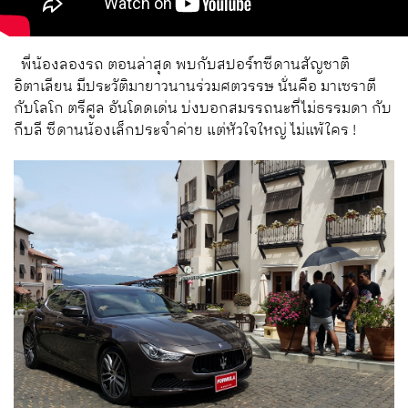
พี่น้องลองรถ ตอนล่าสุด พบกับสปอร์ทซีดานสัญชาติ
อิตาเลียน มีประวัติมายาวนานร่วมศตวรรษ นั่นคือ มาเซราตี
กับโลโก ตรีศูล อันโดดเด่น บ่งบอกสมรรถนะที่ไม่ธรรมดา กับ
กีบลี ซีดานน้องเล็กประจำค่าย แต่หัวใจใหญ่ ไม่แพ้ใคร !